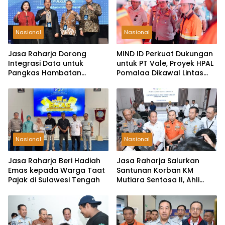
Nasional
Nasional
Jasa Raharja Dorong
MIND ID Perkuat Dukungan
Integrasi Data untuk
untuk PT Vale, Proyek HPAL
Pangkas Hambatan
Pomalaa Dikawal Lintas
Layanan Korban
Lembaga
Kecelakaan
Nasional
Nasional
Jasa Raharja Beri Hadiah
Jasa Raharja Salurkan
Emas kepada Warga Taat
Santunan Korban KM
Pajak di Sulawesi Tengah
Mutiara Sentosa II, Ahli
Waris Terima Rp50 Juta