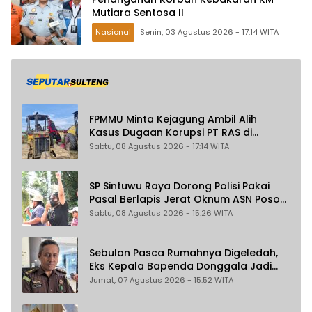
Mutiara Sentosa II
Nasional
Senin, 03 Agustus 2026 - 17:14 WITA
FPMMU Minta Kejagung Ambil Alih
Kasus Dugaan Korupsi PT RAS di
Morowali Utara
Sabtu, 08 Agustus 2026 - 17:14 WITA
SP Sintuwu Raya Dorong Polisi Pakai
Pasal Berlapis Jerat Oknum ASN Poso
Terlibat Dugaan Pelecehan Seksual
Sabtu, 08 Agustus 2026 - 15:26 WITA
Kakak Beradik
Sebulan Pasca Rumahnya Digeledah,
Eks Kepala Bapenda Donggala Jadi
Tersangka Dugaan Korupsi
Jumat, 07 Agustus 2026 - 15:52 WITA
Pemungutan Pajak Pertambangan