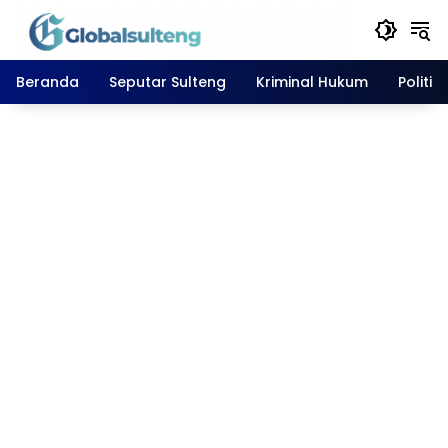
Langsung
ke
konten
Beranda
Seputar Sulteng
Kriminal Hukum
Politik