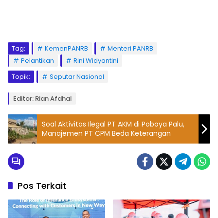
Tag:
KemenPANRB
Menteri PANRB
Pelantikan
Rini Widyantini
Topik:
Seputar Nasional
Editor: Rian Afdhal
Soal Aktivitas Ilegal PT AKM di Poboya Palu,
Manajemen PT CPM Beda Keterangan
Pos Terkait