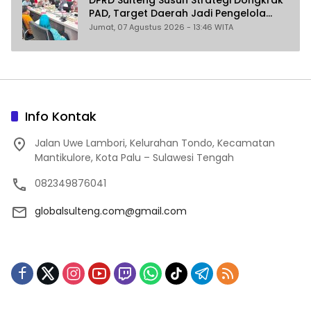
PAD, Target Daerah Jadi Pengelola
Sekaligus Penghasil
Jumat, 07 Agustus 2026 - 13:46 WITA
Info Kontak
Jalan Uwe Lambori, Kelurahan Tondo, Kecamatan
Mantikulore, Kota Palu – Sulawesi Tengah
082349876041
globalsulteng.com@gmail.com