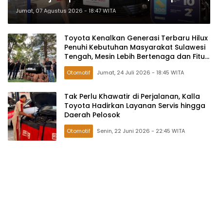
Model Ini Paling Banyak Diminati
Jumat, 07 Agustus 2026 - 18:47 WITA
Toyota Kenalkan Generasi Terbaru Hilux
Penuhi Kebutuhan Masyarakat Sulawesi
Tengah, Mesin Lebih Bertenaga dan Fitur
Makin Lengkap
Otomotif
Jumat, 24 Juli 2026 - 18:45 WITA
Tak Perlu Khawatir di Perjalanan, Kalla
Toyota Hadirkan Layanan Servis hingga
Daerah Pelosok
Otomotif
Senin, 22 Juni 2026 - 22:45 WITA