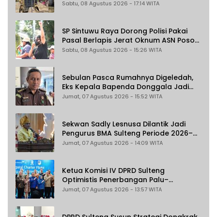
Morowali Utara
Sabtu, 08 Agustus 2026 - 17:14 WITA
SP Sintuwu Raya Dorong Polisi Pakai
Pasal Berlapis Jerat Oknum ASN Poso
Terlibat Dugaan Pelecehan Seksual
Sabtu, 08 Agustus 2026 - 15:26 WITA
Kakak Beradik
Sebulan Pasca Rumahnya Digeledah,
Eks Kepala Bapenda Donggala Jadi
Tersangka Dugaan Korupsi
Jumat, 07 Agustus 2026 - 15:52 WITA
Pemungutan Pajak Pertambangan
Sekwan Sadly Lesnusa Dilantik Jadi
Pengurus BMA Sulteng Periode 2026–
2031
Jumat, 07 Agustus 2026 - 14:09 WITA
Ketua Komisi IV DPRD Sulteng
Optimistis Penerbangan Palu–
Guangzhou Dongkrak Ekspor dan
Jumat, 07 Agustus 2026 - 13:57 WITA
Pariwisata
DPRD Sulteng Susun Strategi Dongkrak