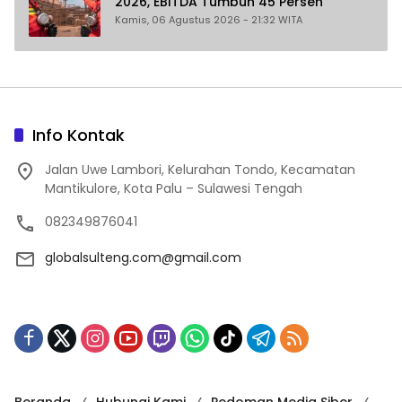
2026, EBITDA Tumbuh 45 Persen
Kamis, 06 Agustus 2026 - 21:32 WITA
Info Kontak
Jalan Uwe Lambori, Kelurahan Tondo, Kecamatan
Mantikulore, Kota Palu – Sulawesi Tengah
082349876041
globalsulteng.com@gmail.com
Beranda
Hubungi Kami
Pedoman Media Siber