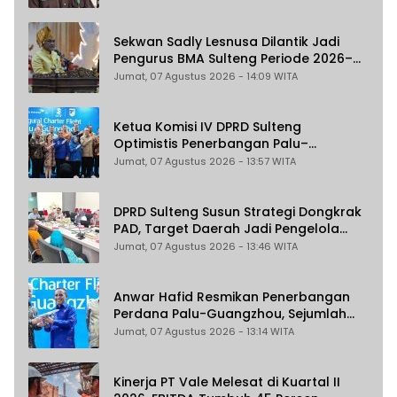
Pemungutan Pajak Pertambangan
Sekwan Sadly Lesnusa Dilantik Jadi
Pengurus BMA Sulteng Periode 2026–
2031
Jumat, 07 Agustus 2026 - 14:09 WITA
Ketua Komisi IV DPRD Sulteng
Optimistis Penerbangan Palu–
Guangzhou Dongkrak Ekspor dan
Jumat, 07 Agustus 2026 - 13:57 WITA
Pariwisata
DPRD Sulteng Susun Strategi Dongkrak
PAD, Target Daerah Jadi Pengelola
Sekaligus Penghasil
Jumat, 07 Agustus 2026 - 13:46 WITA
Anwar Hafid Resmikan Penerbangan
Perdana Palu-Guangzhou, Sejumlah
Maskapai Jajaki Rute Malaysia dan
Jumat, 07 Agustus 2026 - 13:14 WITA
India
Kinerja PT Vale Melesat di Kuartal II