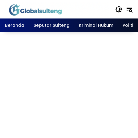
Langsung
ke
konten
Beranda
Seputar Sulteng
Kriminal Hukum
Politik