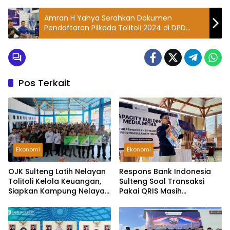
Amran H Yahya Serahkan Dokumen
Pendaftaran Pilkada Tolitoli 2024 di DPD
Demokrat Sulteng
Pos Terkait
Ekonomi
Ekonomi
OJK Sulteng Latih Nelayan
Respons Bank Indonesia
Tolitoli Kelola Keuangan,
Sulteng Soal Transaksi
Siapkan Kampung Nelayan
Pakai QRIS Masih
Merah Putih
Dikenakan Biaya Admin