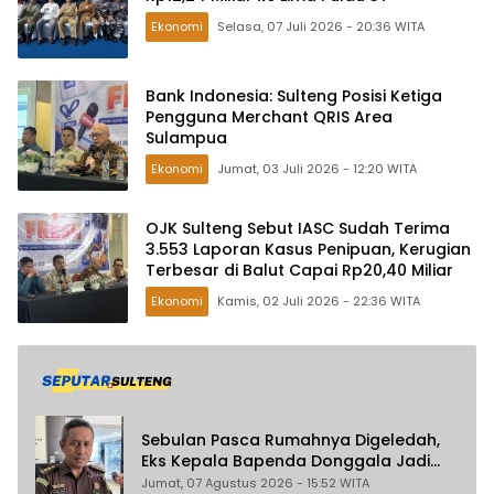
Ekonomi
Selasa, 07 Juli 2026 - 20:36 WITA
Bank Indonesia: Sulteng Posisi Ketiga
Pengguna Merchant QRIS Area
Sulampua
Ekonomi
Jumat, 03 Juli 2026 - 12:20 WITA
OJK Sulteng Sebut IASC Sudah Terima
3.553 Laporan Kasus Penipuan, Kerugian
Terbesar di Balut Capai Rp20,40 Miliar
Ekonomi
Kamis, 02 Juli 2026 - 22:36 WITA
Sebulan Pasca Rumahnya Digeledah,
Eks Kepala Bapenda Donggala Jadi
Tersangka Dugaan Korupsi
Jumat, 07 Agustus 2026 - 15:52 WITA