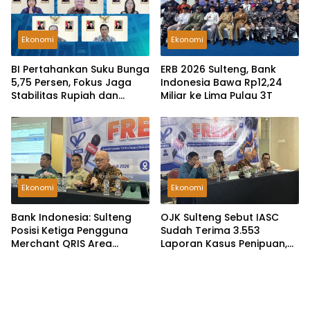
Ekonomi
Ekonomi
BI Pertahankan Suku Bunga
ERB 2026 Sulteng, Bank
5,75 Persen, Fokus Jaga
Indonesia Bawa Rp12,24
Stabilitas Rupiah dan
Miliar ke Lima Pulau 3T
Ekonomi
Ekonomi
Ekonomi
Bank Indonesia: Sulteng
OJK Sulteng Sebut IASC
Posisi Ketiga Pengguna
Sudah Terima 3.553
Merchant QRIS Area
Laporan Kasus Penipuan,
Sulampua
Kerugian Terbesar di Balut
Capai Rp20,40 Miliar