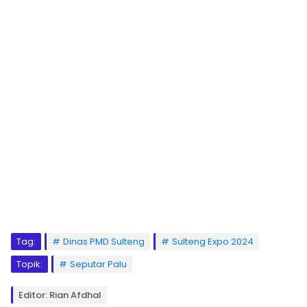
Tag:
Dinas PMD Sulteng
Sulteng Expo 2024
Topik:
Seputar Palu
Editor: Rian Afdhal