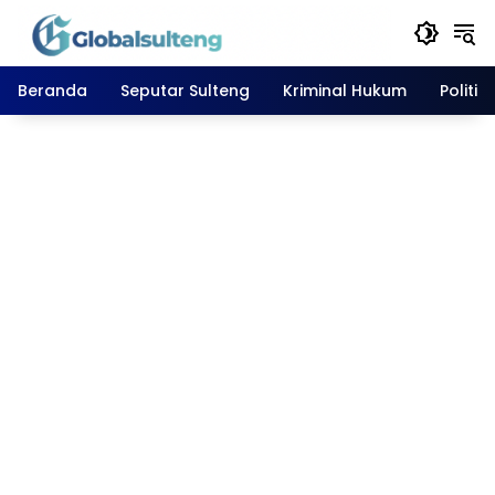
Langsung
ke
konten
Beranda
Seputar Sulteng
Kriminal Hukum
Politik