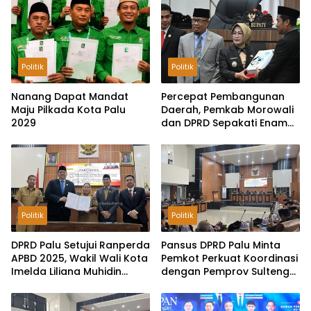
Politik
Politik
Nanang Dapat Mandat
Percepat Pembangunan
Maju Pilkada Kota Palu
Daerah, Pemkab Morowali
2029
dan DPRD Sepakati Enam
Ranperda Menjadi Perda
Politik
Politik
DPRD Palu Setujui Ranperda
Pansus DPRD Palu Minta
APBD 2025, Wakil Wali Kota
Pemkot Perkuat Koordinasi
Imelda Liliana Muhidin
dengan Pemprov Sulteng
Pastikan Tata Kelola
untuk Optimalkan
Keuangan Terus Dibenahi
Pemungutan Pajak
Tambang