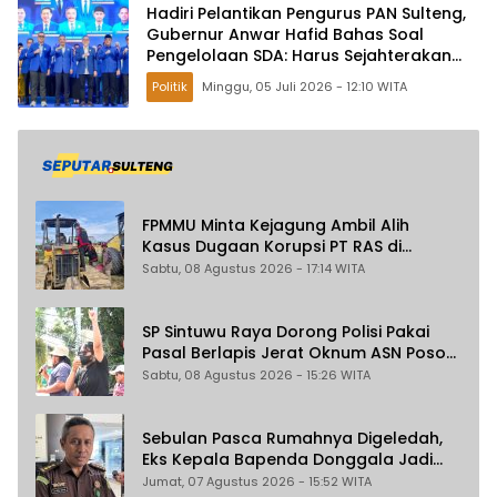
Hadiri Pelantikan Pengurus PAN Sulteng,
Gubernur Anwar Hafid Bahas Soal
Pengelolaan SDA: Harus Sejahterakan
Masyarakat
Politik
Minggu, 05 Juli 2026 - 12:10 WITA
FPMMU Minta Kejagung Ambil Alih
Kasus Dugaan Korupsi PT RAS di
Morowali Utara
Sabtu, 08 Agustus 2026 - 17:14 WITA
SP Sintuwu Raya Dorong Polisi Pakai
Pasal Berlapis Jerat Oknum ASN Poso
Terlibat Dugaan Pelecehan Seksual
Sabtu, 08 Agustus 2026 - 15:26 WITA
Kakak Beradik
Sebulan Pasca Rumahnya Digeledah,
Eks Kepala Bapenda Donggala Jadi
Tersangka Dugaan Korupsi
Jumat, 07 Agustus 2026 - 15:52 WITA