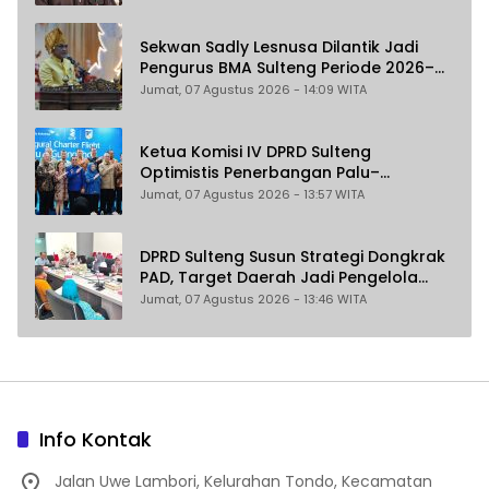
Pemungutan Pajak Pertambangan
Sekwan Sadly Lesnusa Dilantik Jadi
Pengurus BMA Sulteng Periode 2026–
2031
Jumat, 07 Agustus 2026 - 14:09 WITA
Ketua Komisi IV DPRD Sulteng
Optimistis Penerbangan Palu–
Guangzhou Dongkrak Ekspor dan
Jumat, 07 Agustus 2026 - 13:57 WITA
Pariwisata
DPRD Sulteng Susun Strategi Dongkrak
PAD, Target Daerah Jadi Pengelola
Sekaligus Penghasil
Jumat, 07 Agustus 2026 - 13:46 WITA
Info Kontak
Jalan Uwe Lambori, Kelurahan Tondo, Kecamatan