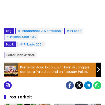
Tag:
Muhammad J Wartabone
Pilkada
Pilkada Kota Palu
Topik:
Pilkada 2024
Editor: Rian Afdhal
Pameran Adira Expo 2024 Hadir di Banggai
dan Kota Palu, Ada Undian Ratusan Paket
Umrah
Pos Terkait