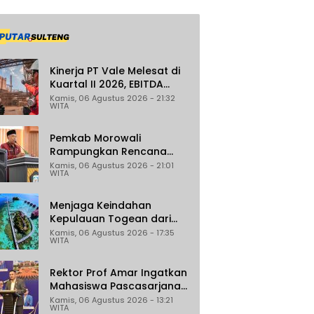
Kinerja PT Vale Melesat di
Kuartal II 2026, EBITDA
Tumbuh 45 Persen
Kamis, 06 Agustus 2026 - 21:32
WITA
Pemkab Morowali
Rampungkan Rencana
Induk Iptek, Fokus pada
Kamis, 06 Agustus 2026 - 21:01
WITA
Riset dan Inovasi Daerah
Menjaga Keindahan
Kepulauan Togean dari
Ancaman Illegal Fishing
Kamis, 06 Agustus 2026 - 17:35
WITA
Rektor Prof Amar Ingatkan
Mahasiswa Pascasarjana
Untad Bijak Gunakan Akal
Kamis, 06 Agustus 2026 - 13:21
WITA
Imitasi