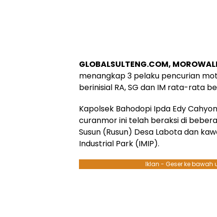
GLOBALSULTENG.COM, MOROWALI
menangkap 3 pelaku pencurian mot
berinisial RA, SG dan IM rata-rata b
Kapolsek Bahodopi Ipda Edy Cahyon
curanmor ini telah beraksi di bebe
Susun (Rusun) Desa Labota dan kaw
Industrial Park (IMIP).
Iklan - Geser ke bawah