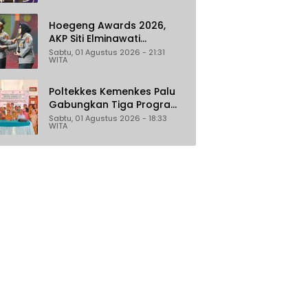
Hoegeng Awards 2026,
AKP Siti Elminawati
Dinobatkan sebagai Polisi
Sabtu, 01 Agustus 2026 - 21:31
WITA
Pelindung Perempuan dan
Anak
Poltekkes Kemenkes Palu
Gabungkan Tiga Program
Percepat Pencegahan
Sabtu, 01 Agustus 2026 - 18:33
WITA
Stunting di Donggala