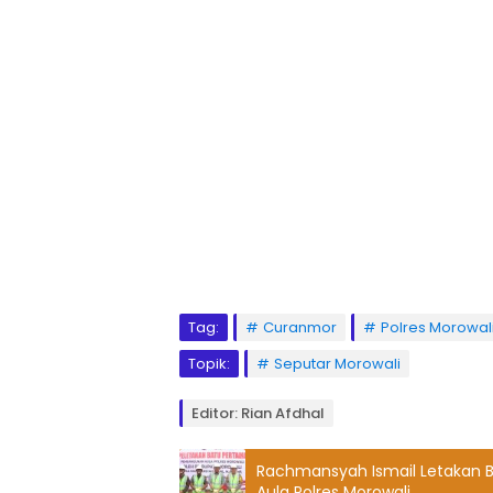
Tag:
Curanmor
Polres Morowal
Topik:
Seputar Morowali
Editor: Rian Afdhal
Rachmansyah Ismail Letakan
Aula Polres Morowali