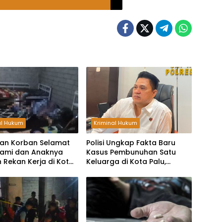
al Hukum
Kriminal Hukum
ian Korban Selamat
Polisi Ungkap Fakta Baru
uami dan Anaknya
Kasus Pembunuhan Satu
 Rekan Kerja di Kota
Keluarga di Kota Palu,
elaku Bawa Dua Pisau
Kantongi Identitas Pelaku