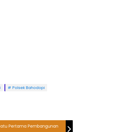
i
Polsek Bahodopi
 Batu Pertama Pembangunan