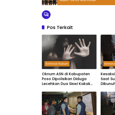
Pos Terkait
Kriminal Hukum
Krimin
Oknum ASN di Kabupaten
Kesaks
Poso Dipolisikan Diduga
Saat S
Lecehkan Dua Siswi Kakak
Dibunuh
Beradik
Palu, P