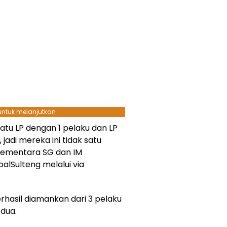
 untuk melanjutkan
atu LP dengan 1 pelaku dan LP
adi mereka ini tidak satu
 sementara SG dan IM
lSulteng melalui via
erhasil diamankan dari 3 pelaku
 dua.