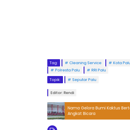
Tag:
Cleaning Service
Kota Pal
Polresta Palu
RRI Palu
Topik:
Seputar Palu
Editor: Rendi
Nama Gelora Bumi Kaktus Bert
Angkat Bicara