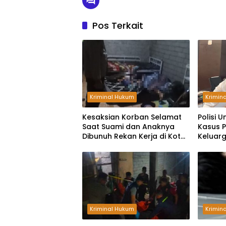
Pos Terkait
Kriminal Hukum
Krimin
Kesaksian Korban Selamat
Polisi 
Saat Suami dan Anaknya
Kasus 
Dibunuh Rekan Kerja di Kota
Keluarg
Palu, Pelaku Bawa Dua Pisau
Kantong
Kriminal Hukum
Krimin