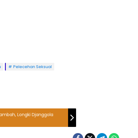
u
Pelecehan Seksual
ambah, Longki Djanggola