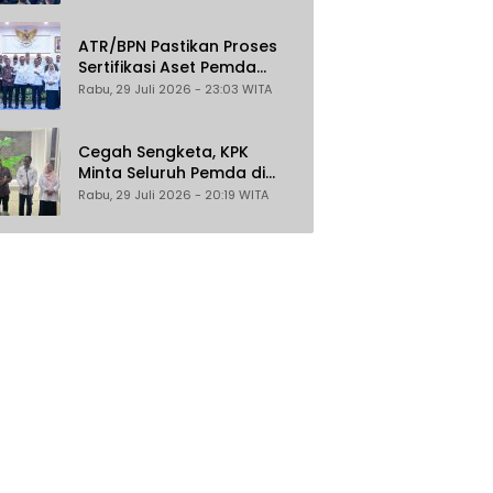
Gratis untuk Masyarakat
Berpenghasilan Rendah
ATR/BPN Pastikan Proses
Sertifikasi Aset Pemda
Gratis
Rabu, 29 Juli 2026 - 23:03 WITA
Cegah Sengketa, KPK
Minta Seluruh Pemda di
Sulteng Percepat
Rabu, 29 Juli 2026 - 20:19 WITA
Sertifikasi Aset Tanah
Daerah