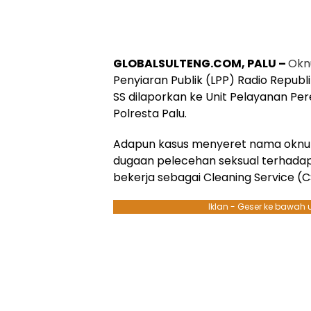
GLOBALSULTENG.COM, PALU –
Okn
Penyiaran Publik (LPP) Radio Republik
SS dilaporkan ke Unit Pelayanan P
Polresta Palu.
Adapun kasus menyeret nama okn
dugaan pelecehan seksual terhadap 
bekerja sebagai Cleaning Service (C
Iklan - Geser ke bawah