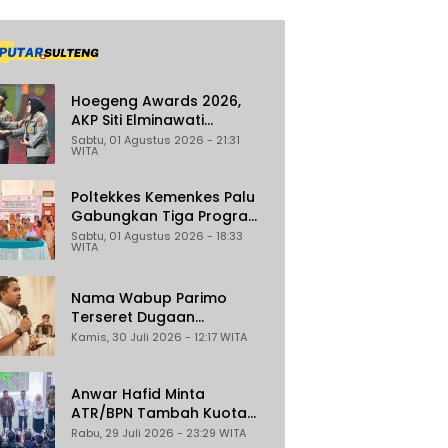
Hoegeng Awards 2026,
AKP Siti Elminawati
Dinobatkan sebagai Polisi
Sabtu, 01 Agustus 2026 - 21:31
WITA
Pelindung Perempuan dan
Anak
Poltekkes Kemenkes Palu
Gabungkan Tiga Program
Percepat Pencegahan
Sabtu, 01 Agustus 2026 - 18:33
WITA
Stunting di Donggala
Nama Wabup Parimo
Terseret Dugaan
Reklamasi Ilegal di
Kamis, 30 Juli 2026 - 12:17 WITA
Watusampu, YHKI Desak
Polda Sulteng Tingkatkan
Penanganan Kasus ke
Anwar Hafid Minta
Penyidikan
ATR/BPN Tambah Kuota
Program Sertifikasi Tanah
Rabu, 29 Juli 2026 - 23:29 WITA