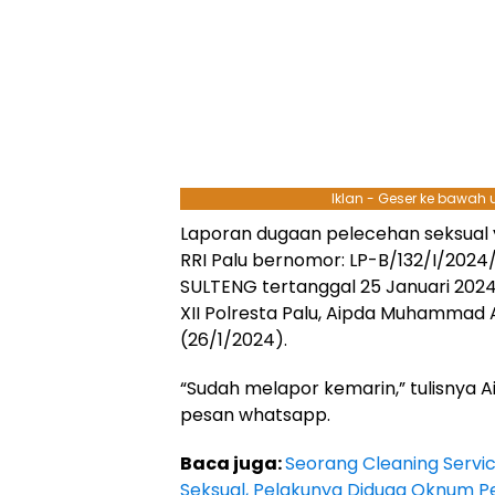
Iklan - Geser ke bawah
Laporan dugaan pelecehan seksual 
RRI Palu bernomor: LP-B/132/I/20
SULTENG tertanggal 25 Januari 2024
XII Polresta Palu, Aipda Muhammad 
(26/1/2024).
“Sudah melapor kemarin,” tulisnya
pesan whatsapp.
Baca juga:
Seorang Cleaning Servi
Seksual, Pelakunya Diduga Oknum Pej