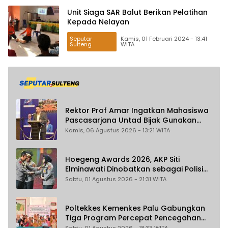
Unit Siaga SAR Balut Berikan Pelatihan
Kepada Nelayan
Seputar
Kamis, 01 Februari 2024 - 13:41
Sulteng
WITA
Rektor Prof Amar Ingatkan Mahasiswa
Pascasarjana Untad Bijak Gunakan
Akal Imitasi
Kamis, 06 Agustus 2026 - 13:21 WITA
Hoegeng Awards 2026, AKP Siti
Elminawati Dinobatkan sebagai Polisi
Pelindung Perempuan dan Anak
Sabtu, 01 Agustus 2026 - 21:31 WITA
Poltekkes Kemenkes Palu Gabungkan
Tiga Program Percepat Pencegahan
Stunting di Donggala
Sabtu, 01 Agustus 2026 - 18:33 WITA