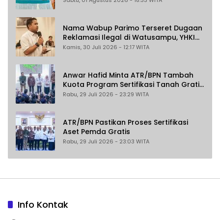
Nama Wabup Parimo Terseret Dugaan
Reklamasi Ilegal di Watusampu, YHKI
Desak Polda Sulteng Tingkatkan
Kamis, 30 Juli 2026 - 12:17 WITA
Penanganan Kasus ke Penyidikan
Anwar Hafid Minta ATR/BPN Tambah
Kuota Program Sertifikasi Tanah Gratis
untuk Masyarakat Berpenghasilan
Rabu, 29 Juli 2026 - 23:29 WITA
Rendah
ATR/BPN Pastikan Proses Sertifikasi
Aset Pemda Gratis
Rabu, 29 Juli 2026 - 23:03 WITA
Info Kontak