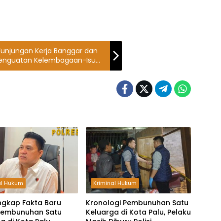
unjungan Kerja Banggar dan
 Penguatan Kelembagaan-Isu
al Hukum
Kriminal Hukum
Ungkap Fakta Baru
Kronologi Pembunuhan Satu
Pembunuhan Satu
Keluarga di Kota Palu, Pelaku