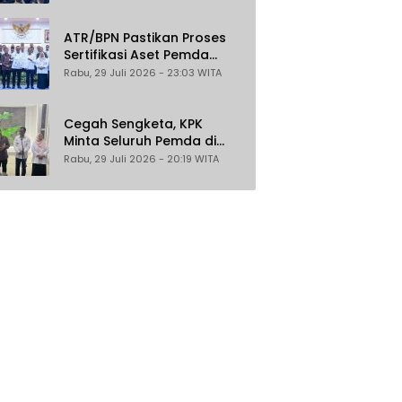
Gratis untuk Masyarakat
Berpenghasilan Rendah
ATR/BPN Pastikan Proses
Sertifikasi Aset Pemda
Gratis
Rabu, 29 Juli 2026 - 23:03 WITA
Cegah Sengketa, KPK
Minta Seluruh Pemda di
Sulteng Percepat
Rabu, 29 Juli 2026 - 20:19 WITA
Sertifikasi Aset Tanah
Daerah