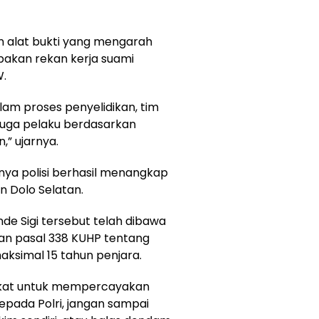
n alat bukti yang mengarah
pakan rekan kerja suami
W.
alam proses penyelidikan, tim
duga pelaku berdasarkan
,” ujarnya.
nya polisi berhasil menangkap
n Dolo Selatan.
e Sigi tersebut telah dibawa
gan pasal 338 KUHP tentang
simal 15 tahun penjara.
kat untuk mempercayakan
pada Polri, jangan sampai