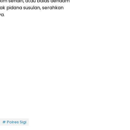
kim sendiri, atau balas dendam
ak pidana susulan, serahkan
a.
Polres Sigi