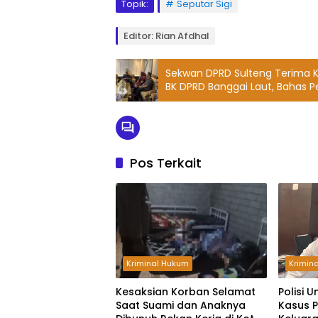
Topik:
Seputar Sigi
Editor: Rian Afdhal
Sekwan DPRD Sulteng Terima K
BK DPRD Banggai Laut, Bahas
Strategis
Pos Terkait
Kriminal Hukum
Krimin
Kesaksian Korban Selamat
Polisi 
Saat Suami dan Anaknya
Kasus 