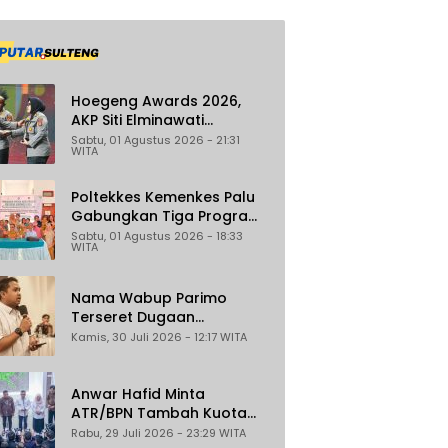
Hoegeng Awards 2026,
AKP Siti Elminawati
Dinobatkan sebagai Polisi
Sabtu, 01 Agustus 2026 - 21:31
WITA
Pelindung Perempuan dan
Anak
Poltekkes Kemenkes Palu
Gabungkan Tiga Program
Percepat Pencegahan
Sabtu, 01 Agustus 2026 - 18:33
WITA
Stunting di Donggala
Nama Wabup Parimo
Terseret Dugaan
Reklamasi Ilegal di
Kamis, 30 Juli 2026 - 12:17 WITA
Watusampu, YHKI Desak
Polda Sulteng Tingkatkan
Penanganan Kasus ke
Anwar Hafid Minta
Penyidikan
ATR/BPN Tambah Kuota
Program Sertifikasi Tanah
Rabu, 29 Juli 2026 - 23:29 WITA