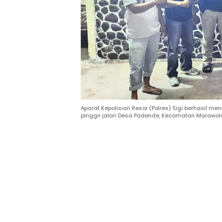
Aparat Kepolisian Resor (Polres) Sigi berhasil m
pinggir jalan Desa Padende, Kecamatan Marawola b