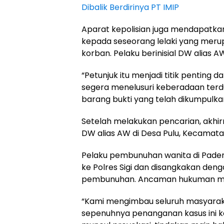
Dibalik Berdirinya PT IMIP
Aparat kepolisian juga mendapatka
kepada seseorang lelaki yang meru
korban. Pelaku berinisial DW alias A
“Petunjuk itu menjadi titik penting d
segera menelusuri keberadaan ter
barang bukti yang telah dikumpulkan
Setelah melakukan pencarian, akhir
DW alias AW di Desa Pulu, Kecamata
Pelaku pembunuhan wanita di Padend
ke Polres Sigi dan disangkakan den
pembunuhan. Ancaman hukuman mak
“Kami mengimbau seluruh masyara
sepenuhnya penanganan kasus ini ke