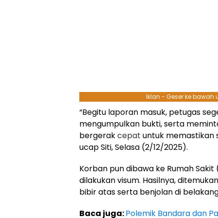
Iklan - Geser ke bawah
“Begitu laporan masuk, petugas seg
mengumpulkan bukti, serta meminta
bergerak
cepat
untuk memastikan set
ucap Siti, Selasa (2/12/2025).
Korban pun dibawa ke Rumah Sakit 
dilakukan visum. Hasilnya, ditemu
bibir atas serta benjolan di belakan
Baca juga:
Polemik Bandara dan Pa