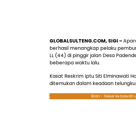
GLOBALSULTENG.COM, SIGI –
Apara
berhasil menangkap pelaku pembunu
LL (44) di pinggir jalan Desa Pade
beberapa waktu lalu.
Kasat Reskrim Iptu Siti Elminawati
ditemukan dalam keadaan telungkup
Iklan - Geser ke bawah