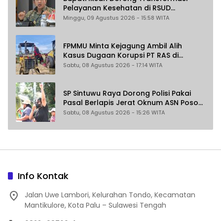
Pelayanan Kesehatan di RSUD
Morowali
Minggu, 09 Agustus 2026 - 15:58 WITA
FPMMU Minta Kejagung Ambil Alih
Kasus Dugaan Korupsi PT RAS di
Morowali Utara
Sabtu, 08 Agustus 2026 - 17:14 WITA
SP Sintuwu Raya Dorong Polisi Pakai
Pasal Berlapis Jerat Oknum ASN Poso
Terlibat Dugaan Pelecehan Seksual
Sabtu, 08 Agustus 2026 - 15:26 WITA
Kakak Beradik
Info Kontak
Jalan Uwe Lambori, Kelurahan Tondo, Kecamatan
Mantikulore, Kota Palu – Sulawesi Tengah