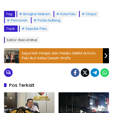
Tag:
Bongkar Makam
Kota Palu
Otopsi
Pencurian
Polda Sulteng
Topik:
Seputar Palu
Editor: Rian Afdhal
Sejumlah Pelajar dan Pelaku UMKM di Kota
Palu Ikut Kelas Desain Grafis
Pos Terkait