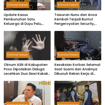
Kriminal Hukum
Kriminal Hukum
Update Kasus
Tawuran Nunu dan Anoa
Pembunuhan Satu
Kembali Terjadi Buntut
Keluarga di Duyu Palu,
Pengeroyokan Security,
Polisi Sudah Periksa
Rumah Warga Dilempar
Sembilan Saksi dan Tiga
Bom Molotov
Kali Olah TKP
Kriminal Hukum
Kriminal Hukum
Oknum ASN di Kabupaten
Kesaksian Korban Selamat
Poso Dipolisikan Diduga
Saat Suami dan Anaknya
Lecehkan Dua Siswi Kakak
Dibunuh Rekan Kerja di
Beradik
Kota Palu, Pelaku Bawa
Dua Pisau
Kriminal Hukum
Kriminal Hukum