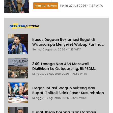
Kriminal Hukum
Senin, 27 Juli 2026 - 11:57 WITA
Kasus Dugaan Reklamasi Ilegal di
Watusampu Menyeret Wabup Parimo
Belum Maksimal Diusut
Senin, 10 Agustus 2026 - 11:15 WITA
349 Tenaga Non ASN Morowali
Dialihkan ke Outsourcing, BKPSDM
Pastikan Gaji Tak Berubah dan Dapat
Minggu, 09 Agustus 2026 - 16:52 WITA
THR
Cegah Inflasi, Wagub Sulteng dan
Bupati Tolitoli Sidak Pasar Susumbolan
Minggu, 09 Agustus 2026 - 16:12 WITA
Bupati Iksan Dorong Transformasi