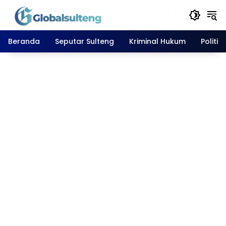
Langsung
ke
konten
Beranda
Seputar Sulteng
Kriminal Hukum
Politik