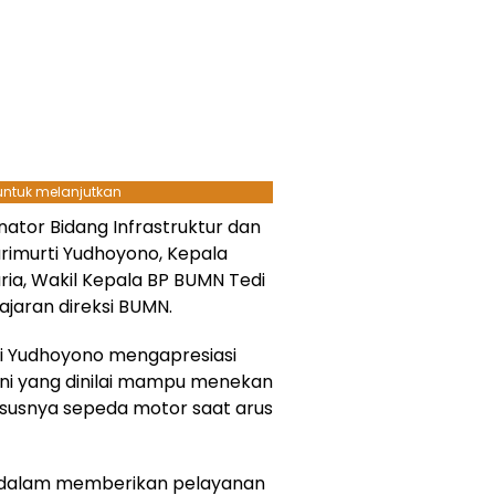
 untuk melanjutkan
inator Bidang Infrastruktur dan
imurti Yudhoyono, Kepala
a, Wakil Kepala BP BUMN Tedi
jajaran direksi BUMN.
i Yudhoyono mengapresiasi
ni yang dinilai mampu menekan
susnya sepeda motor saat arus
a dalam memberikan pelayanan