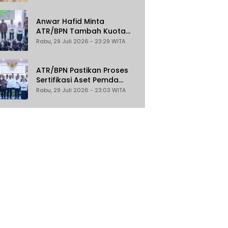
Watusampu, YHKI Desak
Polda Sulteng Tingkatkan
Penanganan Kasus ke
Anwar Hafid Minta
Penyidikan
ATR/BPN Tambah Kuota
Program Sertifikasi Tanah
Rabu, 29 Juli 2026 - 23:29 WITA
Gratis untuk Masyarakat
Berpenghasilan Rendah
ATR/BPN Pastikan Proses
Sertifikasi Aset Pemda
Gratis
Rabu, 29 Juli 2026 - 23:03 WITA