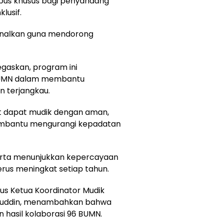
 bus khusus bagi penyandang
lusif.
kenalkan guna mendorong
gaskan, program ini
BUMN dalam membantu
 terjangkau.
t dapat mudik dengan aman,
embantu mengurangi kepadatan
serta menunjukkan kepercayaan
rus meningkat setiap tahun.
gus Ketua Koordinator Mudik
luddin, menambahkan bahwa
 hasil kolaborasi 96 BUMN.