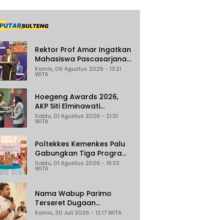
Rektor Prof Amar Ingatkan
Mahasiswa Pascasarjana
Untad Bijak Gunakan Akal
Kamis, 06 Agustus 2026 - 13:21
WITA
Imitasi
Hoegeng Awards 2026,
AKP Siti Elminawati
Dinobatkan sebagai Polisi
Sabtu, 01 Agustus 2026 - 21:31
WITA
Pelindung Perempuan dan
Anak
Poltekkes Kemenkes Palu
Gabungkan Tiga Program
Percepat Pencegahan
Sabtu, 01 Agustus 2026 - 18:33
WITA
Stunting di Donggala
Nama Wabup Parimo
Terseret Dugaan
Reklamasi Ilegal di
Kamis, 30 Juli 2026 - 12:17 WITA