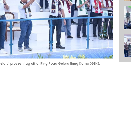
alui prosesi flag off di Ring Road Gelora Bung Karno (GBK),