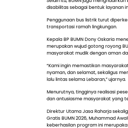
Selain itu, BUMN juga menghadirkan
disabilitas sebagai bentuk layanan ink
Penggunaan bus listrik turut diper
transportasi ramah lingkungan.
Kepala BP BUMN Dony Oskaria mene
merupakan wujud gotong royong 
masyarakat mudik dengan aman dan
“Kami ingin memastikan masyaraka
nyaman, dan selamat, sekaligus m
lalu lintas selama Lebaran,” ujarnya.
Menurutnya, tingginya realisasi pe
dan antusiasme masyarakat yang te
Direktur Utama Jasa Raharja sekali
Gratis BUMN 2026, Muhammad Awa
keberhasilan program ini merupakan