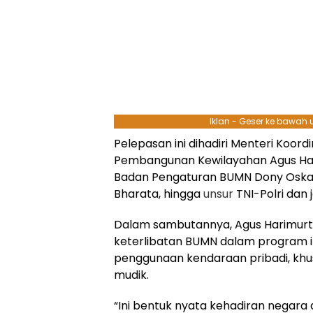
Iklan - Geser ke bawah
Pelepasan ini dihadiri Menteri Koord
Pembangunan Kewilayahan Agus Har
Badan Pengaturan BUMN Dony Oskari
Bharata, hingga
unsur
TNI-Polri dan 
Dalam sambutannya, Agus Harimurt
keterlibatan BUMN dalam program i
penggunaan kendaraan pribadi, khu
mudik.
“Ini bentuk nyata kehadiran negar