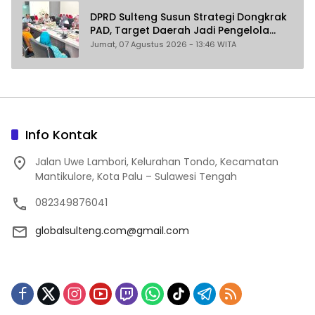
DPRD Sulteng Susun Strategi Dongkrak
PAD, Target Daerah Jadi Pengelola
Sekaligus Penghasil
Jumat, 07 Agustus 2026 - 13:46 WITA
Info Kontak
Jalan Uwe Lambori, Kelurahan Tondo, Kecamatan
Mantikulore, Kota Palu – Sulawesi Tengah
082349876041
globalsulteng.com@gmail.com