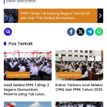
Editor: Rian Afdhal
PPPK Tahap 1 di Sulteng Segera Terima SK
dan Gaji-THR, Berikut Rinciannya
Pos Terkait
Lowongan Kerja
Lowongan Kerja
Hasil Seleksi PPPK Tahap 2
Kabar Terbaru soal Seleksi
Segera Diumumkan,
CPNS dan PPPK Tahun 2025
Peserta yang Tak Lulus
Masih Punya Kesempatan
Lewat Jalur Ini