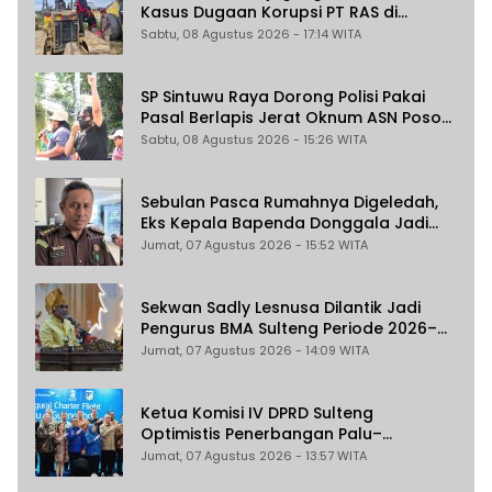
Kasus Dugaan Korupsi PT RAS di
Morowali Utara
Sabtu, 08 Agustus 2026 - 17:14 WITA
SP Sintuwu Raya Dorong Polisi Pakai
Pasal Berlapis Jerat Oknum ASN Poso
Terlibat Dugaan Pelecehan Seksual
Sabtu, 08 Agustus 2026 - 15:26 WITA
Kakak Beradik
Sebulan Pasca Rumahnya Digeledah,
Eks Kepala Bapenda Donggala Jadi
Tersangka Dugaan Korupsi
Jumat, 07 Agustus 2026 - 15:52 WITA
Pemungutan Pajak Pertambangan
Sekwan Sadly Lesnusa Dilantik Jadi
Pengurus BMA Sulteng Periode 2026–
2031
Jumat, 07 Agustus 2026 - 14:09 WITA
Ketua Komisi IV DPRD Sulteng
Optimistis Penerbangan Palu–
Guangzhou Dongkrak Ekspor dan
Jumat, 07 Agustus 2026 - 13:57 WITA
Pariwisata