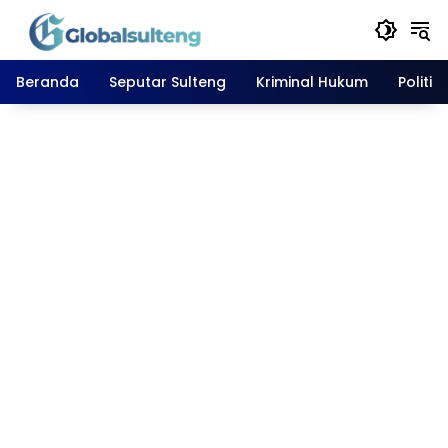
Langsung
ke
konten
Beranda
Seputar Sulteng
Kriminal Hukum
Politik