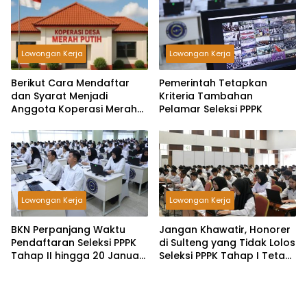
Lowongan Kerja
Lowongan Kerja
Berikut Cara Mendaftar
Pemerintah Tetapkan
dan Syarat Menjadi
Kriteria Tambahan
Anggota Koperasi Merah
Pelamar Seleksi PPPK
Putih
Lowongan Kerja
Lowongan Kerja
BKN Perpanjang Waktu
Jangan Khawatir, Honorer
Pendaftaran Seleksi PPPK
di Sulteng yang Tidak Lolos
Tahap II hingga 20 Januari
Seleksi PPPK Tahap I Tetap
2025
Diangkat Jadi ASN