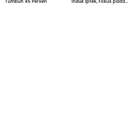
Tumbuh 45 Persen
Induk Iptek, Fokus pada
Riset dan Inovasi Daerah