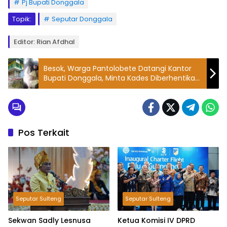
Pj Bupati Donggala
Topik:
Seputar Donggala
Editor: Rian Afdhal
Besok, Warga Pantolobete Datangi Kantor
Bupati Donggala, Minta Kades Diberhentikan
Buntut Kasus Perselingkuhan dengan Ketua
BPD
Pos Terkait
Seputar Sulteng
Seputar Sulteng
Sekwan Sadly Lesnusa
Ketua Komisi IV DPRD