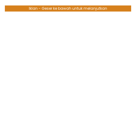
Iklan - Geser ke bawah untuk melanjutkan