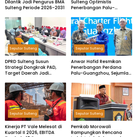
Dilantik Jadi Pengurus BMA
Sulteng Optimistis
Sulteng Periode 2026–2031
Penerbangan Palu–
Guangzhou Dongkrak
Ekspor dan Pariwisata
Seputar Sulteng
Seputar Sulteng
DPRD Sulteng Susun
Anwar Hafid Resmikan
Strategi Dongkrak PAD,
Penerbangan Perdana
Target Daerah Jadi
Palu-Guangzhou, Sejumlah
Pengelola Sekaligus
Maskapai Jajaki Rute
Penghasil
Malaysia dan India
Seputar Sulteng
Seputar Sulteng
Kinerja PT Vale Melesat di
Pemkab Morowali
Kuartal II 2026, EBITDA
Rampungkan Rencana