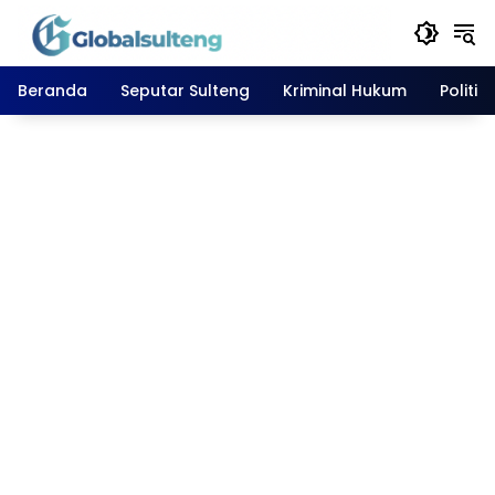
Langsung
ke
konten
Beranda
Seputar Sulteng
Kriminal Hukum
Politik