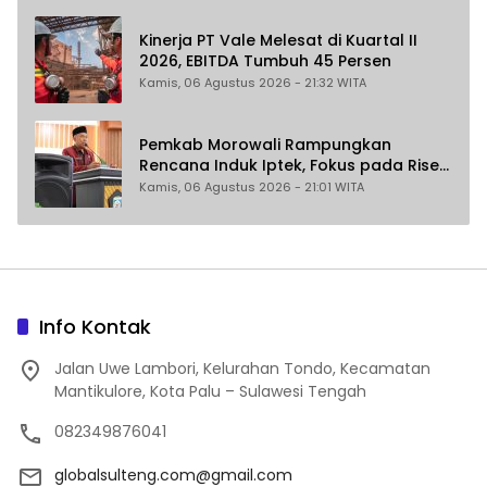
Kinerja PT Vale Melesat di Kuartal II
2026, EBITDA Tumbuh 45 Persen
Kamis, 06 Agustus 2026 - 21:32 WITA
Pemkab Morowali Rampungkan
Rencana Induk Iptek, Fokus pada Riset
dan Inovasi Daerah
Kamis, 06 Agustus 2026 - 21:01 WITA
Info Kontak
Jalan Uwe Lambori, Kelurahan Tondo, Kecamatan
Mantikulore, Kota Palu – Sulawesi Tengah
082349876041
globalsulteng.com@gmail.com