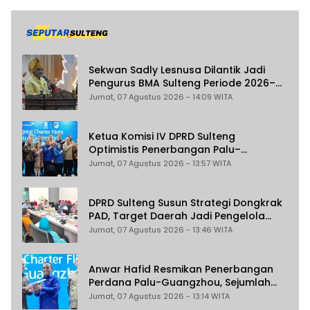
Sekwan Sadly Lesnusa Dilantik Jadi
Pengurus BMA Sulteng Periode 2026–
2031
Jumat, 07 Agustus 2026 - 14:09 WITA
Ketua Komisi IV DPRD Sulteng
Optimistis Penerbangan Palu–
Guangzhou Dongkrak Ekspor dan
Jumat, 07 Agustus 2026 - 13:57 WITA
Pariwisata
DPRD Sulteng Susun Strategi Dongkrak
PAD, Target Daerah Jadi Pengelola
Sekaligus Penghasil
Jumat, 07 Agustus 2026 - 13:46 WITA
Anwar Hafid Resmikan Penerbangan
Perdana Palu-Guangzhou, Sejumlah
Maskapai Jajaki Rute Malaysia dan
Jumat, 07 Agustus 2026 - 13:14 WITA
India