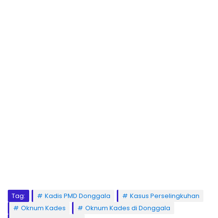
Tag:
Kadis PMD Donggala
Kasus Perselingkuhan
Oknum Kades
Oknum Kades di Donggala