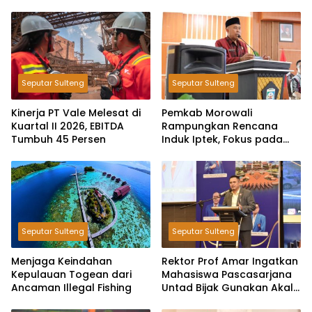
Seputar Sulteng
Seputar Sulteng
Kinerja PT Vale Melesat di
Pemkab Morowali
Kuartal II 2026, EBITDA
Rampungkan Rencana
Tumbuh 45 Persen
Induk Iptek, Fokus pada
Riset dan Inovasi Daerah
Seputar Sulteng
Seputar Sulteng
Menjaga Keindahan
Rektor Prof Amar Ingatkan
Kepulauan Togean dari
Mahasiswa Pascasarjana
Ancaman Illegal Fishing
Untad Bijak Gunakan Akal
Imitasi