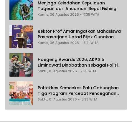
Menjaga Keindahan Kepulauan
Togean dari Ancaman Illegal Fishing
Kamis, 06 Agustus 2026 - 17:35 WITA
Rektor Prof Amar Ingatkan Mahasiswa
Pascasarjana Untad Bijak Gunakan
Akal Imitasi
Kamis, 06 Agustus 2026 - 13:21 WITA
Hoegeng Awards 2026, AKP Siti
Elminawati Dinobatkan sebagai Polisi
Pelindung Perempuan dan Anak
Sabtu, 01 Agustus 2026 - 21:31 WITA
Poltekkes Kemenkes Palu Gabungkan
Tiga Program Percepat Pencegahan
Stunting di Donggala
Sabtu, 01 Agustus 2026 - 18:33 WITA