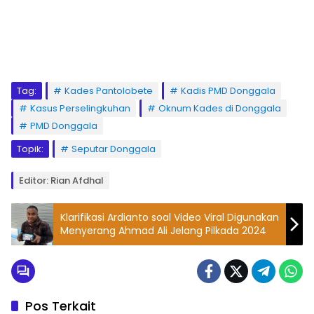
Tag:
Kades Pantolobete
Kadis PMD Donggala
Kasus Perselingkuhan
Oknum Kades di Donggala
PMD Donggala
Topik:
Seputar Donggala
Editor: Rian Afdhal
Klarifikasi Ardianto soal Video Viral Digunakan
Menyerang Ahmad Ali Jelang Pilkada 2024
Pos Terkait