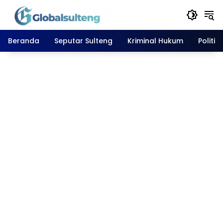
Langsung
ke
konten
Beranda
Seputar Sulteng
Kriminal Hukum
Politik