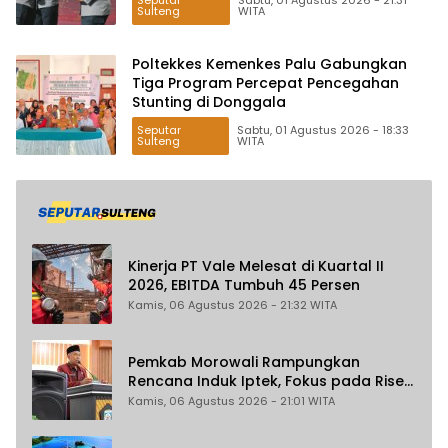
Seputar
Sabtu, 01 Agustus 2026 - 21:31
Sulteng
WITA
Poltekkes Kemenkes Palu Gabungkan
Tiga Program Percepat Pencegahan
Stunting di Donggala
Seputar
Sabtu, 01 Agustus 2026 - 18:33
Sulteng
WITA
Kinerja PT Vale Melesat di Kuartal II
2026, EBITDA Tumbuh 45 Persen
Kamis, 06 Agustus 2026 - 21:32 WITA
Pemkab Morowali Rampungkan
Rencana Induk Iptek, Fokus pada Riset
dan Inovasi Daerah
Kamis, 06 Agustus 2026 - 21:01 WITA