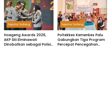
Seputar Sulteng
Seputar Sulteng
Hoegeng Awards 2026,
Poltekkes Kemenkes Palu
AKP Siti Elminawati
Gabungkan Tiga Program
Dinobatkan sebagai Polisi
Percepat Pencegahan
Pelindung Perempuan dan
Stunting di Donggala
Anak