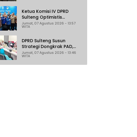
Ketua Komisi IV DPRD
Sulteng Optimistis
Penerbangan Palu–
Jumat, 07 Agustus 2026 - 13:57
WITA
Guangzhou Dongkrak
Ekspor dan Pariwisata
DPRD Sulteng Susun
Strategi Dongkrak PAD,
Target Daerah Jadi
Jumat, 07 Agustus 2026 - 13:46
WITA
Pengelola Sekaligus
Penghasil