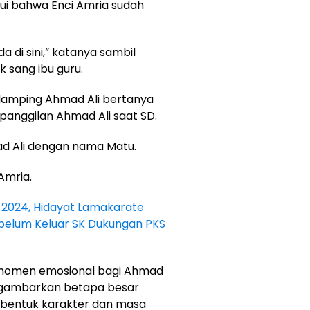
i bahwa Enci Amria sudah
a di sini,” katanya sambil
sang ibu guru.
damping Ahmad Ali bertanya
anggilan Ahmad Ali saat SD.
ad Ali dengan nama Matu.
 Amria.
g 2024, Hidayat Lamakarate
Sebelum Keluar SK Dukungan PKS
i momen emosional bagi Ahmad
nggambarkan betapa besar
bentuk karakter dan masa