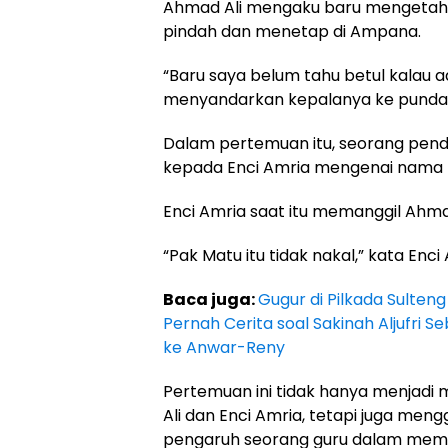
Ahmad Ali mengaku baru mengetahu
pindah dan menetap di Ampana.
“Baru saya belum tahu betul kalau ad
menyandarkan kepalanya ke pundak 
Dalam pertemuan itu, seorang pen
kepada Enci Amria mengenai nama p
Enci Amria saat itu memanggil Ahm
“Pak Matu itu tidak nakal,” kata Enci
Baca juga:
Gugur di Pilkada Sulten
Pernah Cerita soal Sakinah Aljufri 
ke Anwar-Reny
Pertemuan ini tidak hanya menjad
Ali dan Enci Amria, tetapi juga me
pengaruh seorang guru dalam mem