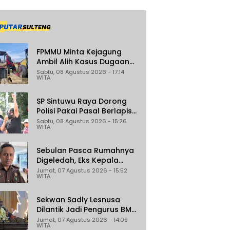
FPMMU Minta Kejagung
Ambil Alih Kasus Dugaan
Korupsi PT RAS di Morowali
Sabtu, 08 Agustus 2026 - 17:14
WITA
Utara
SP Sintuwu Raya Dorong
Polisi Pakai Pasal Berlapis
Jerat Oknum ASN Poso
Sabtu, 08 Agustus 2026 - 15:26
WITA
Terlibat Dugaan
Pelecehan Seksual Kakak
Beradik
Sebulan Pasca Rumahnya
Digeledah, Eks Kepala
Bapenda Donggala Jadi
Jumat, 07 Agustus 2026 - 15:52
WITA
Tersangka Dugaan
Korupsi Pemungutan Pajak
Pertambangan
Sekwan Sadly Lesnusa
Dilantik Jadi Pengurus BMA
Sulteng Periode 2026–2031
Jumat, 07 Agustus 2026 - 14:09
WITA