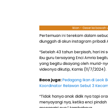
Iklan - Geser ke bawah
Pertemuan
ini
terekam dalam sebua
diunggah di akun instagram pribadi 
“Setelah 43 tahun berpisah, hari in
ibu guru tersayang Enci Amria begit
yang begitu disayang oleh murid-nya,
videonya dikutip, Kamis (11/7/2024).
Baca juga:
Pedagang Ikan di Leok 
Koordinator Relawan Sebut 3 Kecam
“Tidak hanya anak didik nya tapi ora
menyayangi nya, ketika enci pindah
menangisi nya,” tambahnya.