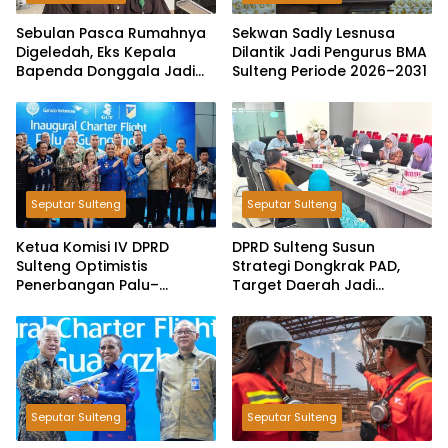
Sebulan Pasca Rumahnya
Sekwan Sadly Lesnusa
Digeledah, Eks Kepala
Dilantik Jadi Pengurus BMA
Bapenda Donggala Jadi
Sulteng Periode 2026–2031
Tersangka Dugaan Korupsi
Pemungutan Pajak
Pertambangan
Seputar Sulteng
Seputar Sulteng
Ketua Komisi IV DPRD
DPRD Sulteng Susun
Sulteng Optimistis
Strategi Dongkrak PAD,
Penerbangan Palu–
Target Daerah Jadi
Guangzhou Dongkrak
Pengelola Sekaligus
Ekspor dan Pariwisata
Penghasil
Seputar Sulteng
Seputar Sulteng