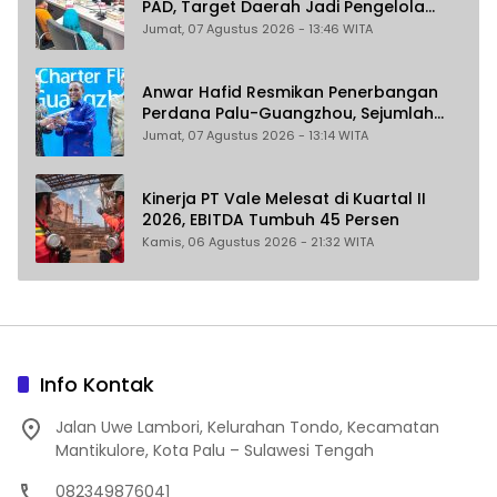
PAD, Target Daerah Jadi Pengelola
Sekaligus Penghasil
Jumat, 07 Agustus 2026 - 13:46 WITA
Anwar Hafid Resmikan Penerbangan
Perdana Palu-Guangzhou, Sejumlah
Maskapai Jajaki Rute Malaysia dan
Jumat, 07 Agustus 2026 - 13:14 WITA
India
Kinerja PT Vale Melesat di Kuartal II
2026, EBITDA Tumbuh 45 Persen
Kamis, 06 Agustus 2026 - 21:32 WITA
Info Kontak
Jalan Uwe Lambori, Kelurahan Tondo, Kecamatan
Mantikulore, Kota Palu – Sulawesi Tengah
082349876041