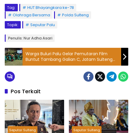
Tag:
HUT Bhayangkara ke-78
Olahraga Bersama
Polda Sulteng
Topik:
Seputar Palu
Penulis: Nur Adha Asari
Warga Buluri Palu Gelar Pemutaran Film
Buntut Tambang Galian C, Jatam Sulteng
Kritik Pemerintah Jadi Humas Perusahaan
Pos Terkait
Seputar Sulteng
Seputar Sulteng