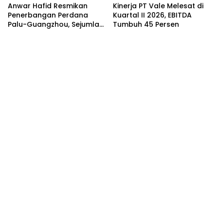
Anwar Hafid Resmikan
Kinerja PT Vale Melesat di
Penerbangan Perdana
Kuartal II 2026, EBITDA
Palu-Guangzhou, Sejumlah
Tumbuh 45 Persen
Maskapai Jajaki Rute
Malaysia dan India