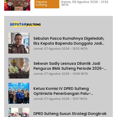
Seputar
Kamis, 06 Agustus 2026 - 21:32
Sulteng
WITA
Sebulan Pasca Rumahnya Digeledah,
Eks Kepala Bapenda Donggala Jadi
Tersangka Dugaan Korupsi
Jumat, 07 Agustus 2026 - 15:52 WITA
Pemungutan Pajak Pertambangan
Sekwan Sadly Lesnusa Dilantik Jadi
Pengurus BMA Sulteng Periode 2026–
2031
Jumat, 07 Agustus 2026 - 14:09 WITA
Ketua Komisi IV DPRD Sulteng
Optimistis Penerbangan Palu–
Guangzhou Dongkrak Ekspor dan
Jumat, 07 Agustus 2026 - 13:57 WITA
Pariwisata
DPRD Sulteng Susun Strategi Dongkrak