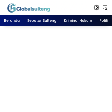
Langsung
ke
konten
Beranda
Seputar Sulteng
Kriminal Hukum
Politik