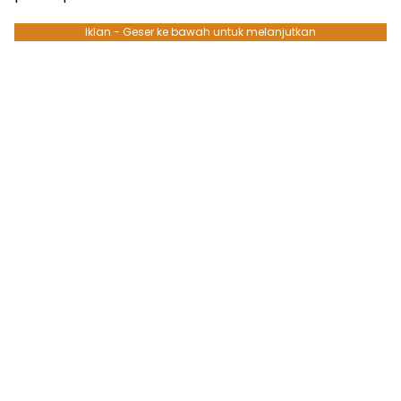
Iklan - Geser ke bawah untuk melanjutkan