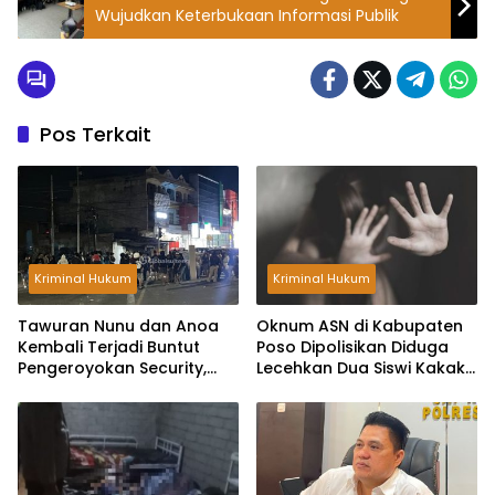
Wujudkan Keterbukaan Informasi Publik
Pos Terkait
Kriminal Hukum
Kriminal Hukum
Tawuran Nunu dan Anoa
Oknum ASN di Kabupaten
Kembali Terjadi Buntut
Poso Dipolisikan Diduga
Pengeroyokan Security,
Lecehkan Dua Siswi Kakak
Rumah Warga Dilempar
Beradik
Bom Molotov