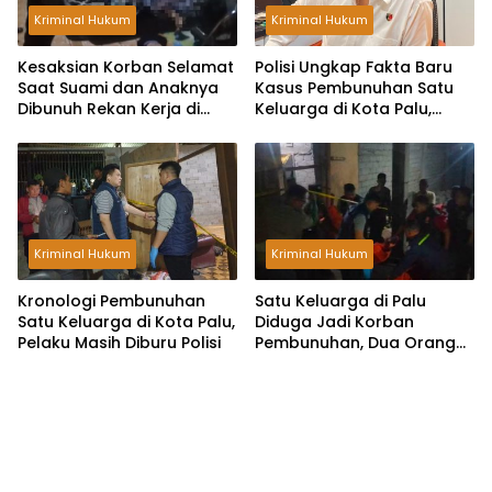
Kriminal Hukum
Kriminal Hukum
Kesaksian Korban Selamat
Polisi Ungkap Fakta Baru
Saat Suami dan Anaknya
Kasus Pembunuhan Satu
Dibunuh Rekan Kerja di
Keluarga di Kota Palu,
Kota Palu, Pelaku Bawa
Kantongi Identitas Pelaku
Dua Pisau
Kriminal Hukum
Kriminal Hukum
Kronologi Pembunuhan
Satu Keluarga di Palu
Satu Keluarga di Kota Palu,
Diduga Jadi Korban
Pelaku Masih Diburu Polisi
Pembunuhan, Dua Orang
Tewas dan Satu Kritis