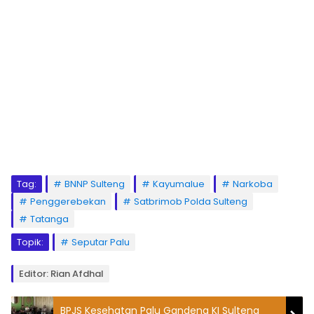
Tag:
BNNP Sulteng
Kayumalue
Narkoba
Penggerebekan
Satbrimob Polda Sulteng
Tatanga
Topik:
Seputar Palu
Editor: Rian Afdhal
BPJS Kesehatan Palu Gandeng KI Sulteng