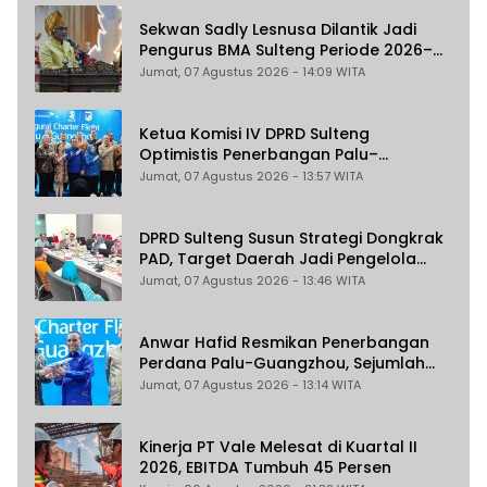
Sekwan Sadly Lesnusa Dilantik Jadi
Pengurus BMA Sulteng Periode 2026–
2031
Jumat, 07 Agustus 2026 - 14:09 WITA
Ketua Komisi IV DPRD Sulteng
Optimistis Penerbangan Palu–
Guangzhou Dongkrak Ekspor dan
Jumat, 07 Agustus 2026 - 13:57 WITA
Pariwisata
DPRD Sulteng Susun Strategi Dongkrak
PAD, Target Daerah Jadi Pengelola
Sekaligus Penghasil
Jumat, 07 Agustus 2026 - 13:46 WITA
Anwar Hafid Resmikan Penerbangan
Perdana Palu-Guangzhou, Sejumlah
Maskapai Jajaki Rute Malaysia dan
Jumat, 07 Agustus 2026 - 13:14 WITA
India
Kinerja PT Vale Melesat di Kuartal II
2026, EBITDA Tumbuh 45 Persen