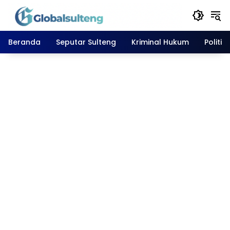
Langsung
ke
konten
Beranda
Seputar Sulteng
Kriminal Hukum
Politik