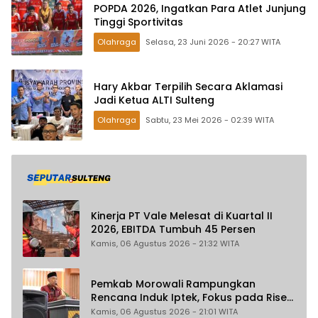
POPDA 2026, Ingatkan Para Atlet Junjung
Tinggi Sportivitas
Olahraga
Selasa, 23 Juni 2026 - 20:27 WITA
Hary Akbar Terpilih Secara Aklamasi
Jadi Ketua ALTI Sulteng
Olahraga
Sabtu, 23 Mei 2026 - 02:39 WITA
Kinerja PT Vale Melesat di Kuartal II
2026, EBITDA Tumbuh 45 Persen
Kamis, 06 Agustus 2026 - 21:32 WITA
Pemkab Morowali Rampungkan
Rencana Induk Iptek, Fokus pada Riset
dan Inovasi Daerah
Kamis, 06 Agustus 2026 - 21:01 WITA