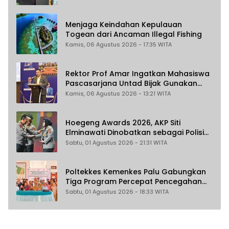
Menjaga Keindahan Kepulauan
Togean dari Ancaman Illegal Fishing
Kamis, 06 Agustus 2026 - 17:35 WITA
Rektor Prof Amar Ingatkan Mahasiswa
Pascasarjana Untad Bijak Gunakan
Akal Imitasi
Kamis, 06 Agustus 2026 - 13:21 WITA
Hoegeng Awards 2026, AKP Siti
Elminawati Dinobatkan sebagai Polisi
Pelindung Perempuan dan Anak
Sabtu, 01 Agustus 2026 - 21:31 WITA
Poltekkes Kemenkes Palu Gabungkan
Tiga Program Percepat Pencegahan
Stunting di Donggala
Sabtu, 01 Agustus 2026 - 18:33 WITA