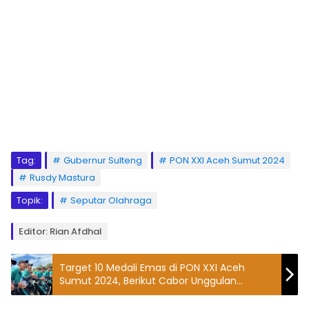
Tag:
Gubernur Sulteng
PON XXI Aceh Sumut 2024
Rusdy Mastura
Topik:
Seputar Olahraga
Editor: Rian Afdhal
Target 10 Medali Emas di PON XXI Aceh
Sumut 2024, Berikut Cabor Unggulan
Sulawesi Tengah