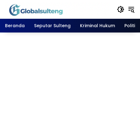
Langsung
ke
konten
Beranda
Seputar Sulteng
Kriminal Hukum
Politik