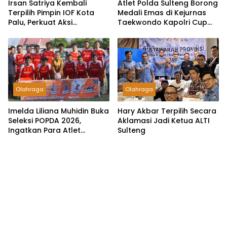
Irsan Satriya Kembali
Atlet Polda Sulteng Borong
Terpilih Pimpin IOF Kota
Medali Emas di Kejurnas
Palu, Perkuat Aksi
Taekwondo Kapolri Cup
Kemanusiaan dan Promosi
2026
Wisata
Olahraga
Olahraga
Imelda Liliana Muhidin Buka
Hary Akbar Terpilih Secara
Seleksi POPDA 2026,
Aklamasi Jadi Ketua ALTI
Ingatkan Para Atlet
Sulteng
Junjung Tinggi Sportivitas