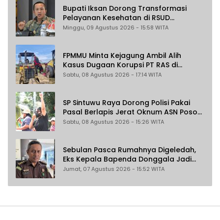
Bupati Iksan Dorong Transformasi
Pelayanan Kesehatan di RSUD
Morowali
Minggu, 09 Agustus 2026 - 15:58 WITA
FPMMU Minta Kejagung Ambil Alih
Kasus Dugaan Korupsi PT RAS di
Morowali Utara
Sabtu, 08 Agustus 2026 - 17:14 WITA
SP Sintuwu Raya Dorong Polisi Pakai
Pasal Berlapis Jerat Oknum ASN Poso
Terlibat Dugaan Pelecehan Seksual
Sabtu, 08 Agustus 2026 - 15:26 WITA
Kakak Beradik
Sebulan Pasca Rumahnya Digeledah,
Eks Kepala Bapenda Donggala Jadi
Tersangka Dugaan Korupsi
Jumat, 07 Agustus 2026 - 15:52 WITA
Pemungutan Pajak Pertambangan