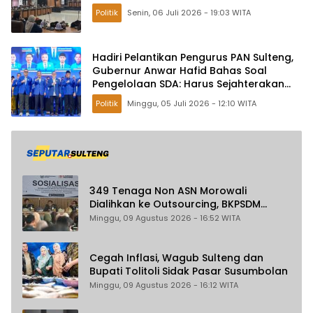
Politik
Senin, 06 Juli 2026 - 19:03 WITA
Hadiri Pelantikan Pengurus PAN Sulteng,
Gubernur Anwar Hafid Bahas Soal
Pengelolaan SDA: Harus Sejahterakan
Masyarakat
Politik
Minggu, 05 Juli 2026 - 12:10 WITA
349 Tenaga Non ASN Morowali
Dialihkan ke Outsourcing, BKPSDM
Pastikan Gaji Tak Berubah dan Dapat
Minggu, 09 Agustus 2026 - 16:52 WITA
THR
Cegah Inflasi, Wagub Sulteng dan
Bupati Tolitoli Sidak Pasar Susumbolan
Minggu, 09 Agustus 2026 - 16:12 WITA