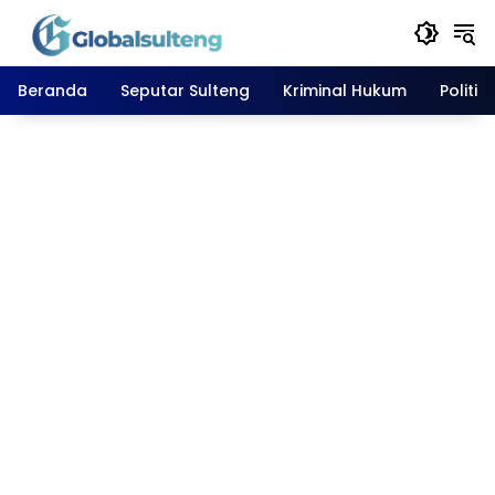
Langsung
ke
konten
Beranda
Seputar Sulteng
Kriminal Hukum
Politik