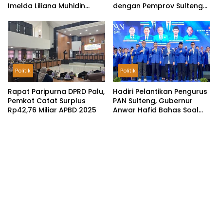
Imelda Liliana Muhidin
dengan Pemprov Sulteng
Pastikan Tata Kelola
untuk Optimalkan
Keuangan Terus Dibenahi
Pemungutan Pajak
Tambang
Politik
Politik
Rapat Paripurna DPRD Palu,
Hadiri Pelantikan Pengurus
Pemkot Catat Surplus
PAN Sulteng, Gubernur
Rp42,76 Miliar APBD 2025
Anwar Hafid Bahas Soal
Pengelolaan SDA: Harus
Sejahterakan Masyarakat