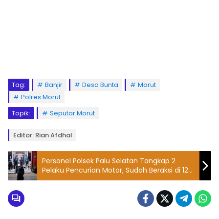
Tag:
Banjir
Desa Bunta
Morut
Polres Morut
Topik:
Seputar Morut
Editor: Rian Afdhal
Personel Polsek Palu Selatan Tangkap 2
Pelaku Pencurian Motor, Sudah Beraksi di 12
TKP