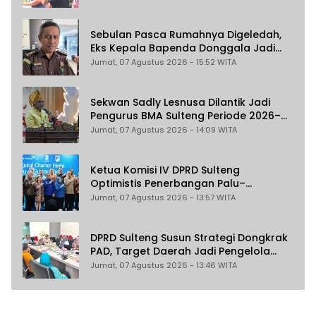
Kakak Beradik
Sebulan Pasca Rumahnya Digeledah,
Eks Kepala Bapenda Donggala Jadi
Tersangka Dugaan Korupsi
Jumat, 07 Agustus 2026 - 15:52 WITA
Pemungutan Pajak Pertambangan
Sekwan Sadly Lesnusa Dilantik Jadi
Pengurus BMA Sulteng Periode 2026–
2031
Jumat, 07 Agustus 2026 - 14:09 WITA
Ketua Komisi IV DPRD Sulteng
Optimistis Penerbangan Palu–
Guangzhou Dongkrak Ekspor dan
Jumat, 07 Agustus 2026 - 13:57 WITA
Pariwisata
DPRD Sulteng Susun Strategi Dongkrak
PAD, Target Daerah Jadi Pengelola
Sekaligus Penghasil
Jumat, 07 Agustus 2026 - 13:46 WITA