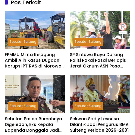
Pos Terkait
Seputar Sulteng
Seputar Sulteng
FPMMU Minta Kejagung
SP Sintuwu Raya Dorong
Ambil Alih Kasus Dugaan
Polisi Pakai Pasal Berlapis
Korupsi PT RAS di Morowali
Jerat Oknum ASN Poso
Utara
Terlibat Dugaan Pelecehan
Seksual Kakak Beradik
Seputar Sulteng
Seputar Sulteng
Sebulan Pasca Rumahnya
Sekwan Sadly Lesnusa
Digeledah, Eks Kepala
Dilantik Jadi Pengurus BMA
Bapenda Donggala Jadi
Sulteng Periode 2026–2031