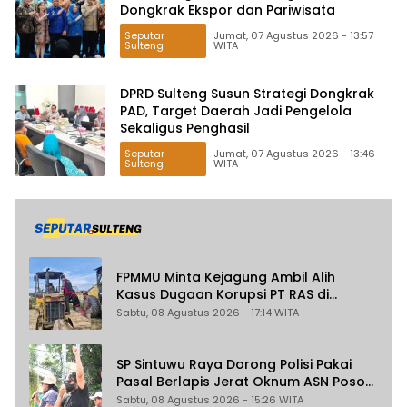
Dongkrak Ekspor dan Pariwisata
Seputar
Jumat, 07 Agustus 2026 - 13:57
Sulteng
WITA
DPRD Sulteng Susun Strategi Dongkrak
PAD, Target Daerah Jadi Pengelola
Sekaligus Penghasil
Seputar
Jumat, 07 Agustus 2026 - 13:46
Sulteng
WITA
FPMMU Minta Kejagung Ambil Alih
Kasus Dugaan Korupsi PT RAS di
Morowali Utara
Sabtu, 08 Agustus 2026 - 17:14 WITA
SP Sintuwu Raya Dorong Polisi Pakai
Pasal Berlapis Jerat Oknum ASN Poso
Terlibat Dugaan Pelecehan Seksual
Sabtu, 08 Agustus 2026 - 15:26 WITA