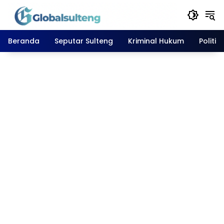
Langsung
ke
konten
Beranda
Seputar Sulteng
Kriminal Hukum
Politik