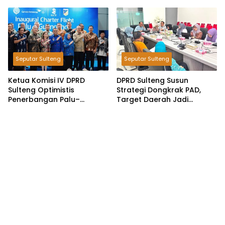
Tersangka Dugaan Korupsi
Pemungutan Pajak
Pertambangan
Seputar Sulteng
Seputar Sulteng
Ketua Komisi IV DPRD
DPRD Sulteng Susun
Sulteng Optimistis
Strategi Dongkrak PAD,
Penerbangan Palu–
Target Daerah Jadi
Guangzhou Dongkrak
Pengelola Sekaligus
Ekspor dan Pariwisata
Penghasil