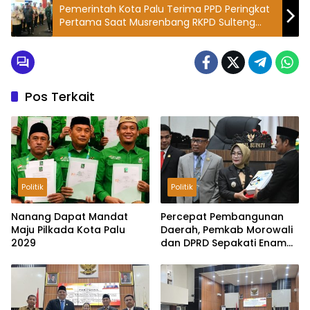
Pemerintah Kota Palu Terima PPD Peringkat
Pertama Saat Musrenbang RKPD Sulteng
2024
Pos Terkait
Politik
Politik
Nanang Dapat Mandat
Percepat Pembangunan
Maju Pilkada Kota Palu
Daerah, Pemkab Morowali
2029
dan DPRD Sepakati Enam
Ranperda Menjadi Perda