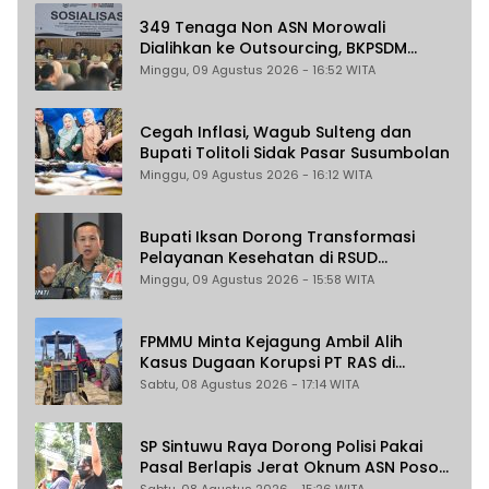
349 Tenaga Non ASN Morowali
Dialihkan ke Outsourcing, BKPSDM
Pastikan Gaji Tak Berubah dan Dapat
Minggu, 09 Agustus 2026 - 16:52 WITA
THR
Cegah Inflasi, Wagub Sulteng dan
Bupati Tolitoli Sidak Pasar Susumbolan
Minggu, 09 Agustus 2026 - 16:12 WITA
Bupati Iksan Dorong Transformasi
Pelayanan Kesehatan di RSUD
Morowali
Minggu, 09 Agustus 2026 - 15:58 WITA
FPMMU Minta Kejagung Ambil Alih
Kasus Dugaan Korupsi PT RAS di
Morowali Utara
Sabtu, 08 Agustus 2026 - 17:14 WITA
SP Sintuwu Raya Dorong Polisi Pakai
Pasal Berlapis Jerat Oknum ASN Poso
Terlibat Dugaan Pelecehan Seksual