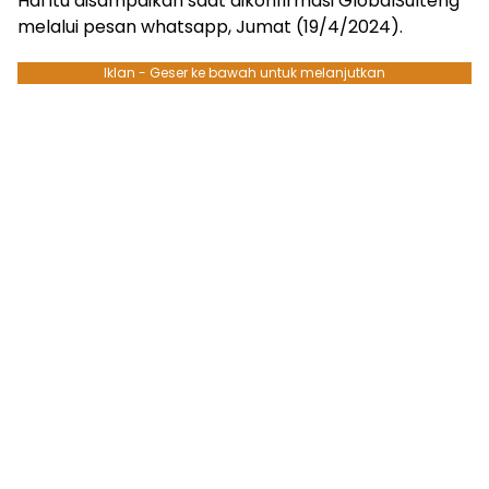
Hal itu disampaikan saat dikonfirmasi GlobalSulteng
melalui pesan whatsapp, Jumat (19/4/2024).
Iklan - Geser ke bawah untuk melanjutkan