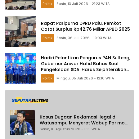
Tambang
Politik
Senin, 13 Juli 2026 - 21:23 WITA
Rapat Paripurna DPRD Palu, Pemkot
Catat Surplus Rp42,76 Miliar APBD 2025
Politik
Senin, 06 Juli 2026 - 19:03 WITA
Hadiri Pelantikan Pengurus PAN Sulteng,
Gubernur Anwar Hafid Bahas Soal
Pengelolaan SDA: Harus Sejahterakan
Masyarakat
Politik
Minggu, 05 Juli 2026 - 12:10 WITA
Kasus Dugaan Reklamasi Ilegal di
Watusampu Menyeret Wabup Parimo
Belum Maksimal Diusut
Senin, 10 Agustus 2026 - 11:15 WITA