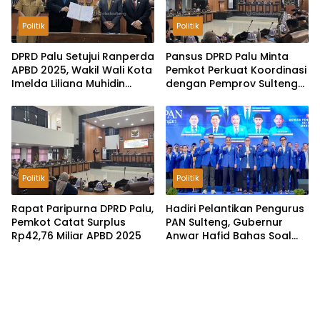
Politik
Politik
DPRD Palu Setujui Ranperda
Pansus DPRD Palu Minta
APBD 2025, Wakil Wali Kota
Pemkot Perkuat Koordinasi
Imelda Liliana Muhidin
dengan Pemprov Sulteng
Pastikan Tata Kelola
untuk Optimalkan
Keuangan Terus Dibenahi
Pemungutan Pajak
Tambang
Politik
Politik
Rapat Paripurna DPRD Palu,
Hadiri Pelantikan Pengurus
Pemkot Catat Surplus
PAN Sulteng, Gubernur
Rp42,76 Miliar APBD 2025
Anwar Hafid Bahas Soal
Pengelolaan SDA: Harus
Sejahterakan Masyarakat