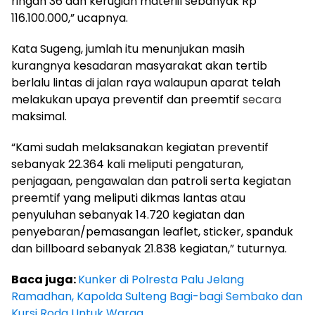
ringan 36 dan kerugian materiil sebanyak Rp
116.100.000,” ucapnya.
Kata Sugeng, jumlah itu menunjukan masih
kurangnya kesadaran masyarakat akan tertib
berlalu lintas di jalan raya walaupun aparat telah
melakukan upaya preventif dan preemtif
secara
maksimal.
“Kami sudah melaksanakan kegiatan preventif
sebanyak 22.364 kali meliputi pengaturan,
penjagaan, pengawalan dan patroli serta kegiatan
preemtif yang meliputi dikmas lantas atau
penyuluhan sebanyak 14.720 kegiatan dan
penyebaran/pemasangan leaflet, sticker, spanduk
dan billboard sebanyak 21.838 kegiatan,” tuturnya.
Baca juga:
Kunker di Polresta Palu Jelang
Ramadhan, Kapolda Sulteng Bagi-bagi Sembako dan
Kursi Roda Untuk Warga