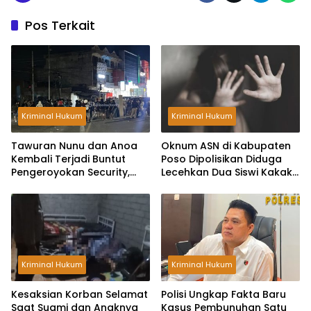
Pos Terkait
Kriminal Hukum
Kriminal Hukum
Tawuran Nunu dan Anoa
Oknum ASN di Kabupaten
Kembali Terjadi Buntut
Poso Dipolisikan Diduga
Pengeroyokan Security,
Lecehkan Dua Siswi Kakak
Rumah Warga Dilempar
Beradik
Bom Molotov
Kriminal Hukum
Kriminal Hukum
Kesaksian Korban Selamat
Polisi Ungkap Fakta Baru
Saat Suami dan Anaknya
Kasus Pembunuhan Satu