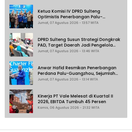
Ketua Komisi IV DPRD Sulteng
Optimistis Penerbangan Palu–
Guangzhou Dongkrak Ekspor dan
Jumat, 07 Agustus 2026 - 13:57 WITA
Pariwisata
DPRD Sulteng Susun Strategi Dongkrak
PAD, Target Daerah Jadi Pengelola
Sekaligus Penghasil
Jumat, 07 Agustus 2026 - 13:46 WITA
Anwar Hafid Resmikan Penerbangan
Perdana Palu-Guangzhou, Sejumlah
Maskapai Jajaki Rute Malaysia dan
Jumat, 07 Agustus 2026 - 13:14 WITA
India
Kinerja PT Vale Melesat di Kuartal II
2026, EBITDA Tumbuh 45 Persen
Kamis, 06 Agustus 2026 - 21:32 WITA