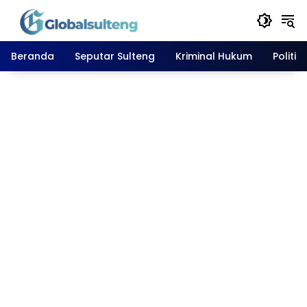
Langsung
ke
konten
Beranda
Seputar Sulteng
Kriminal Hukum
Politik