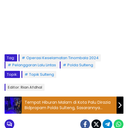
Tag:
Operasi Keselamatan Tinombala 2024
Pelanggaran Lalu Lintas
Polda Sulteng
Topik:
Topik Sulteng
Editor: Rian Afdhal
Tempat Hiburan Malam di Kota Palu Dirazia
Bidpropam Polda Sulteng, Sasarannya
Personel