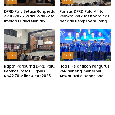
Politik
Politik
DPRD Palu Setujui Ranperda
Pansus DPRD Palu Minta
APBD 2025, Wakil Wali Kota
Pemkot Perkuat Koordinasi
Imelda Liliana Muhidin
dengan Pemprov Sulteng
Pastikan Tata Kelola
untuk Optimalkan
Keuangan Terus Dibenahi
Pemungutan Pajak
Tambang
Politik
Politik
Rapat Paripurna DPRD Palu,
Hadiri Pelantikan Pengurus
Pemkot Catat Surplus
PAN Sulteng, Gubernur
Rp42,76 Miliar APBD 2025
Anwar Hafid Bahas Soal
Pengelolaan SDA: Harus
Sejahterakan Masyarakat