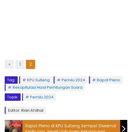
«
1
2
Tag:
KPU Sulteng
Pemilu 2024
Rapat Pleno
Rekapitulasi Hasil Perhitungan Suara
Topik:
Pemilu 2024
Editor: Rian Afdhal
Rapat Pleno di KPU Sulteng Sempat Diwarnai
Keributan, Segel Dokumen Rekapitulasi