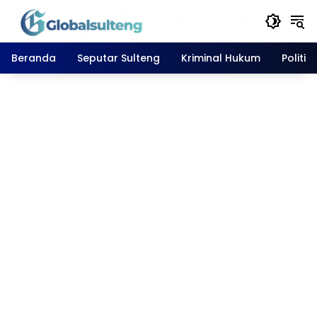
Langsung
ke
konten
Beranda
Seputar Sulteng
Kriminal Hukum
Politik