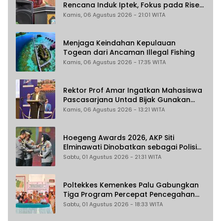
Rencana Induk Iptek, Fokus pada Riset
dan Inovasi Daerah
Kamis, 06 Agustus 2026 - 21:01 WITA
Menjaga Keindahan Kepulauan
Togean dari Ancaman Illegal Fishing
Kamis, 06 Agustus 2026 - 17:35 WITA
Rektor Prof Amar Ingatkan Mahasiswa
Pascasarjana Untad Bijak Gunakan
Akal Imitasi
Kamis, 06 Agustus 2026 - 13:21 WITA
Hoegeng Awards 2026, AKP Siti
Elminawati Dinobatkan sebagai Polisi
Pelindung Perempuan dan Anak
Sabtu, 01 Agustus 2026 - 21:31 WITA
Poltekkes Kemenkes Palu Gabungkan
Tiga Program Percepat Pencegahan
Stunting di Donggala
Sabtu, 01 Agustus 2026 - 18:33 WITA