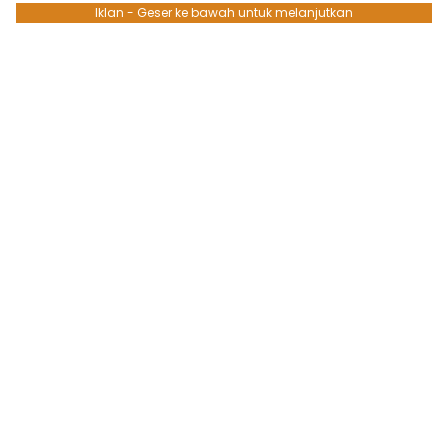
Iklan - Geser ke bawah untuk melanjutkan