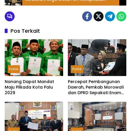
Suara Kabupaten Parimo Sudah Terbuka
Pos Terkait
Politik
Politik
Nanang Dapat Mandat
Percepat Pembangunan
Maju Pilkada Kota Palu
Daerah, Pemkab Morowali
2029
dan DPRD Sepakati Enam
Ranperda Menjadi Perda