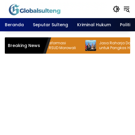
Langsung
ke
konten
Beranda
Seputar Sulteng
Kriminal Hukum
Politik
i Iksan Dorong Transformasi
Jasa Raharja Dorong Inte
Breaking News
anan Kesehatan di RSUD Morowali
untuk Pangkas Hambatan
Korban Kecelakaan