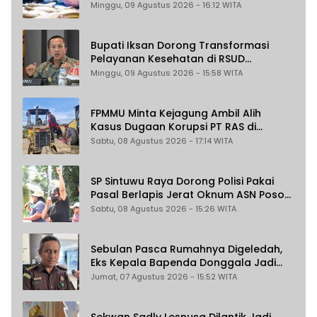
Minggu, 09 Agustus 2026 - 16:12 WITA
Bupati Iksan Dorong Transformasi
Pelayanan Kesehatan di RSUD
Morowali
Minggu, 09 Agustus 2026 - 15:58 WITA
FPMMU Minta Kejagung Ambil Alih
Kasus Dugaan Korupsi PT RAS di
Morowali Utara
Sabtu, 08 Agustus 2026 - 17:14 WITA
SP Sintuwu Raya Dorong Polisi Pakai
Pasal Berlapis Jerat Oknum ASN Poso
Terlibat Dugaan Pelecehan Seksual
Sabtu, 08 Agustus 2026 - 15:26 WITA
Kakak Beradik
Sebulan Pasca Rumahnya Digeledah,
Eks Kepala Bapenda Donggala Jadi
Tersangka Dugaan Korupsi
Jumat, 07 Agustus 2026 - 15:52 WITA
Pemungutan Pajak Pertambangan
Sekwan Sadly Lesnusa Dilantik Jadi