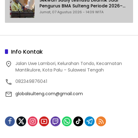
Pengurus BMA Sulteng Periode 2026–
2031
Jumat, 07 Agustus 2026 - 14:09 WITA
Info Kontak
Jalan Uwe Lambori, Kelurahan Tondo, Kecamatan
Mantikulore, Kota Palu – Sulawesi Tengah
082349876041
globalsulteng.com@gmail.com