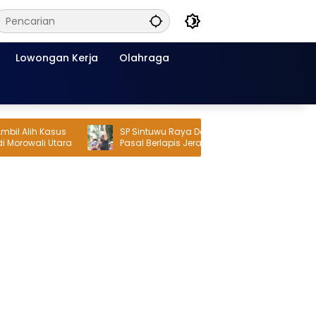
Lowongan Kerja
Olahraga
Alih Kasus
SP Sintuwu Raya Dorong Polisi Pakai
rowali Utara
Pasal Berlapis Jerat Oknum ASN Poso
Terlibat Dugaan Pelecehan Seksual
Kakak Beradik