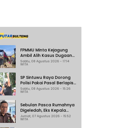
FPMMU Minta Kejagung
Ambil Alih Kasus Dugaan
Korupsi PT RAS di Morowali
Sabtu, 08 Agustus 2026 - 17:14
WITA
Utara
SP Sintuwu Raya Dorong
Polisi Pakai Pasal Berlapis
Jerat Oknum ASN Poso
Sabtu, 08 Agustus 2026 - 15:26
WITA
Terlibat Dugaan
Pelecehan Seksual Kakak
Beradik
Sebulan Pasca Rumahnya
Digeledah, Eks Kepala
Bapenda Donggala Jadi
Jumat, 07 Agustus 2026 - 15:52
WITA
Tersangka Dugaan
Korupsi Pemungutan Pajak