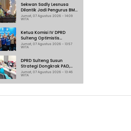
Pertambangan
Sekwan Sadly Lesnusa
Dilantik Jadi Pengurus BMA
Sulteng Periode 2026–2031
Jumat, 07 Agustus 2026 - 14:09
WITA
Ketua Komisi IV DPRD
Sulteng Optimistis
Penerbangan Palu–
Jumat, 07 Agustus 2026 - 13:57
WITA
Guangzhou Dongkrak
Ekspor dan Pariwisata
DPRD Sulteng Susun
Strategi Dongkrak PAD,
Target Daerah Jadi
Jumat, 07 Agustus 2026 - 13:46
WITA
Pengelola Sekaligus
Penghasil