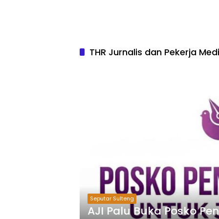
THR Jurnalis dan Pekerja Med
Seputar Sulteng
AJI Palu Buka Posko Pe