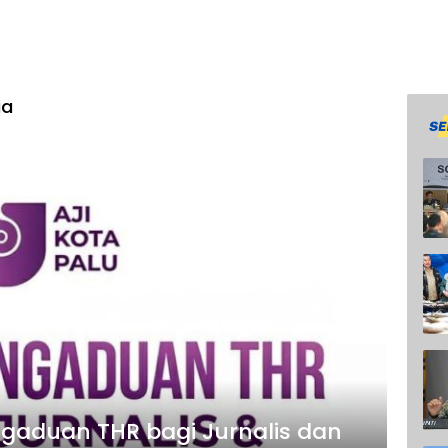
ia
ngaduan THR bagi Jurnalis dan