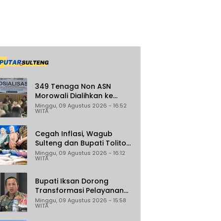
349 Tenaga Non ASN
Morowali Dialihkan ke
Outsourcing, BKPSDM
Minggu, 09 Agustus 2026 - 16:52
WITA
Pastikan Gaji Tak Berubah
dan Dapat THR
Cegah Inflasi, Wagub
Sulteng dan Bupati Tolitoli
Sidak Pasar Susumbolan
Minggu, 09 Agustus 2026 - 16:12
WITA
Bupati Iksan Dorong
Transformasi Pelayanan
Kesehatan di RSUD
Minggu, 09 Agustus 2026 - 15:58
WITA
Morowali