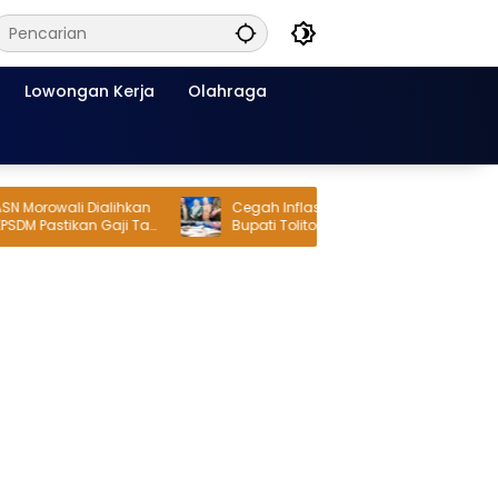
Lowongan Kerja
Olahraga
rowali Dialihkan
Cegah Inflasi, Wagub Sulteng dan
 Pastikan Gaji Tak
Bupati Tolitoli Sidak Pasar Susumbolan
R