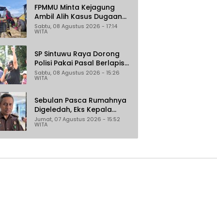
FPMMU Minta Kejagung
Ambil Alih Kasus Dugaan
Korupsi PT RAS di Morowali
Sabtu, 08 Agustus 2026 - 17:14
WITA
Utara
SP Sintuwu Raya Dorong
Polisi Pakai Pasal Berlapis
Jerat Oknum ASN Poso
Sabtu, 08 Agustus 2026 - 15:26
WITA
Terlibat Dugaan
Pelecehan Seksual Kakak
Beradik
Sebulan Pasca Rumahnya
Digeledah, Eks Kepala
Bapenda Donggala Jadi
Jumat, 07 Agustus 2026 - 15:52
WITA
Tersangka Dugaan
Korupsi Pemungutan Pajak
Pertambangan