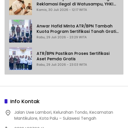
Reklamasi Ilegal di Watusampu, YHKI
Desak Polda Sulteng Tingkatkan
Kamis, 30 Juli 2026 - 12:17 WITA
Penanganan Kasus ke Penyidikan
Anwar Hafid Minta ATR/BPN Tambah
Kuota Program Sertifikasi Tanah Gratis
untuk Masyarakat Berpenghasilan
Rabu, 29 Juli 2026 - 23:29 WITA
Rendah
ATR/BPN Pastikan Proses Sertifikasi
Aset Pemda Gratis
Rabu, 29 Juli 2026 - 23:03 WITA
Info Kontak
Jalan Uwe Lambori, Kelurahan Tondo, Kecamatan
Mantikulore, Kota Palu – Sulawesi Tengah