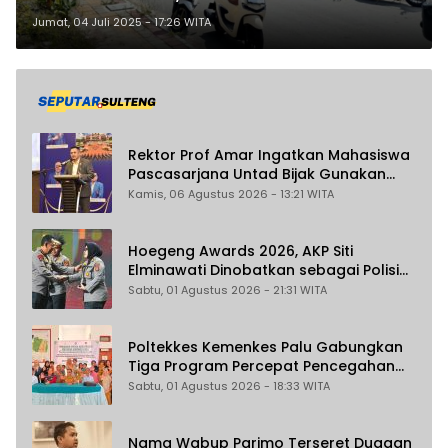
Penyebab Kematian
Jumat, 04 Juli 2025 - 17:26 WITA
Rektor Prof Amar Ingatkan Mahasiswa
Pascasarjana Untad Bijak Gunakan
Akal Imitasi
Kamis, 06 Agustus 2026 - 13:21 WITA
Hoegeng Awards 2026, AKP Siti
Elminawati Dinobatkan sebagai Polisi
Pelindung Perempuan dan Anak
Sabtu, 01 Agustus 2026 - 21:31 WITA
Poltekkes Kemenkes Palu Gabungkan
Tiga Program Percepat Pencegahan
Stunting di Donggala
Sabtu, 01 Agustus 2026 - 18:33 WITA
Nama Wabup Parimo Terseret Dugaan