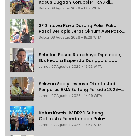
Kasus Dugaan Korupsi PT RAS di
Morowali Utara
Sabtu, 08 Agustus 2026 - 17:14 WITA
SP Sintuwu Raya Dorong Polisi Pakai
Pasal Berlapis Jerat Oknum ASN Poso
Terlibat Dugaan Pelecehan Seksual
Sabtu, 08 Agustus 2026 - 15:26 WITA
Kakak Beradik
Sebulan Pasca Rumahnya Digeledah,
Eks Kepala Bapenda Donggala Jadi
Tersangka Dugaan Korupsi
Jumat, 07 Agustus 2026 - 15:52 WITA
Pemungutan Pajak Pertambangan
Sekwan Sadly Lesnusa Dilantik Jadi
Pengurus BMA Sulteng Periode 2026–
2031
Jumat, 07 Agustus 2026 - 14:09 WITA
Ketua Komisi IV DPRD Sulteng
Optimistis Penerbangan Palu–
Guangzhou Dongkrak Ekspor dan
Jumat, 07 Agustus 2026 - 13:57 WITA
Pariwisata