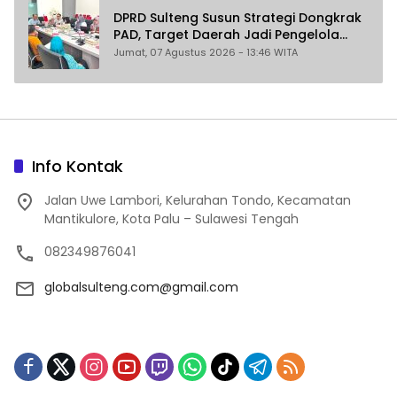
DPRD Sulteng Susun Strategi Dongkrak
PAD, Target Daerah Jadi Pengelola
Sekaligus Penghasil
Jumat, 07 Agustus 2026 - 13:46 WITA
Info Kontak
Jalan Uwe Lambori, Kelurahan Tondo, Kecamatan
Mantikulore, Kota Palu – Sulawesi Tengah
082349876041
globalsulteng.com@gmail.com