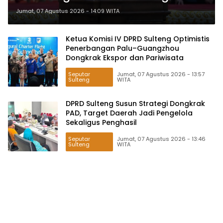
Periode 2026–2031
Jumat, 07 Agustus 2026 - 14:09 WITA
Ketua Komisi IV DPRD Sulteng Optimistis
Penerbangan Palu–Guangzhou
Dongkrak Ekspor dan Pariwisata
Seputar
Jumat, 07 Agustus 2026 - 13:57
Sulteng
WITA
DPRD Sulteng Susun Strategi Dongkrak
PAD, Target Daerah Jadi Pengelola
Sekaligus Penghasil
Seputar
Jumat, 07 Agustus 2026 - 13:46
Sulteng
WITA