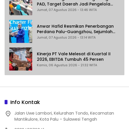
PAD, Target Daerah Jadi Pengelola
Sekaligus Penghasil
Jumat, 07 Agustus 2026 - 13:46 WITA
Anwar Hafid Resmikan Penerbangan
Perdana Palu-Guangzhou, Sejumlah
Maskapai Jajaki Rute Malaysia dan
Jumat, 07 Agustus 2026 - 13:14 WITA
India
Kinerja PT Vale Melesat di Kuartal II
2026, EBITDA Tumbuh 45 Persen
Kamis, 06 Agustus 2026 - 21:32 WITA
Info Kontak
Jalan Uwe Lambori, Kelurahan Tondo, Kecamatan
Mantikulore, Kota Palu – Sulawesi Tengah