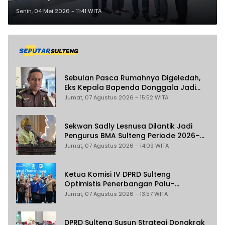
2,3 Persen pada Triwulan I 2026
Senin, 04 Mei 2026 - 11:41 WITA
Sebulan Pasca Rumahnya Digeledah,
Eks Kepala Bapenda Donggala Jadi
Tersangka Dugaan Korupsi
Jumat, 07 Agustus 2026 - 15:52 WITA
Pemungutan Pajak Pertambangan
Sekwan Sadly Lesnusa Dilantik Jadi
Pengurus BMA Sulteng Periode 2026–
2031
Jumat, 07 Agustus 2026 - 14:09 WITA
Ketua Komisi IV DPRD Sulteng
Optimistis Penerbangan Palu–
Guangzhou Dongkrak Ekspor dan
Jumat, 07 Agustus 2026 - 13:57 WITA
Pariwisata
DPRD Sulteng Susun Strategi Dongkrak