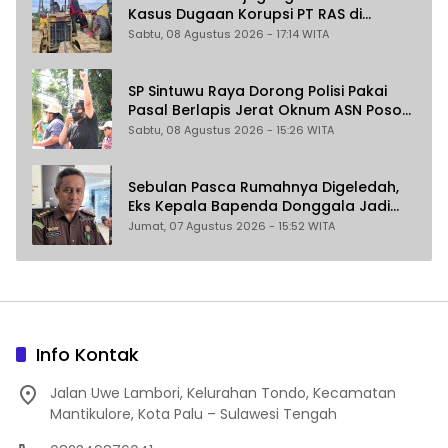
Kasus Dugaan Korupsi PT RAS di
Morowali Utara
Sabtu, 08 Agustus 2026 - 17:14 WITA
SP Sintuwu Raya Dorong Polisi Pakai
Pasal Berlapis Jerat Oknum ASN Poso
Terlibat Dugaan Pelecehan Seksual
Sabtu, 08 Agustus 2026 - 15:26 WITA
Kakak Beradik
Sebulan Pasca Rumahnya Digeledah,
Eks Kepala Bapenda Donggala Jadi
Tersangka Dugaan Korupsi
Jumat, 07 Agustus 2026 - 15:52 WITA
Pemungutan Pajak Pertambangan
Info Kontak
Jalan Uwe Lambori, Kelurahan Tondo, Kecamatan
Mantikulore, Kota Palu – Sulawesi Tengah