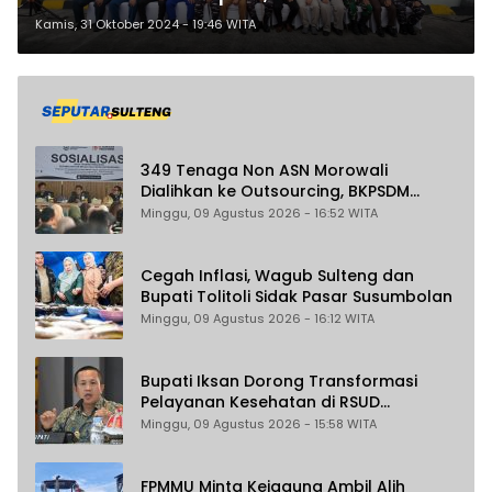
Pulau Terluar di Sulteng, Ini
Kamis, 31 Oktober 2024 - 19:46 WITA
Tujuannya
349 Tenaga Non ASN Morowali
Dialihkan ke Outsourcing, BKPSDM
Pastikan Gaji Tak Berubah dan Dapat
Minggu, 09 Agustus 2026 - 16:52 WITA
THR
Cegah Inflasi, Wagub Sulteng dan
Bupati Tolitoli Sidak Pasar Susumbolan
Minggu, 09 Agustus 2026 - 16:12 WITA
Bupati Iksan Dorong Transformasi
Pelayanan Kesehatan di RSUD
Morowali
Minggu, 09 Agustus 2026 - 15:58 WITA
FPMMU Minta Kejagung Ambil Alih