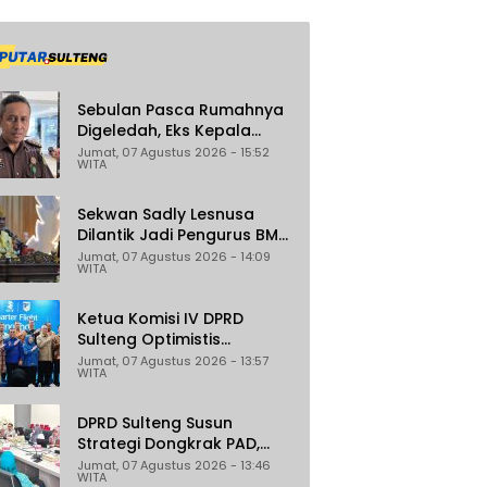
Sebulan Pasca Rumahnya
Digeledah, Eks Kepala
Bapenda Donggala Jadi
Jumat, 07 Agustus 2026 - 15:52
WITA
Tersangka Dugaan
Korupsi Pemungutan Pajak
Pertambangan
Sekwan Sadly Lesnusa
Dilantik Jadi Pengurus BMA
Sulteng Periode 2026–2031
Jumat, 07 Agustus 2026 - 14:09
WITA
Ketua Komisi IV DPRD
Sulteng Optimistis
Penerbangan Palu–
Jumat, 07 Agustus 2026 - 13:57
WITA
Guangzhou Dongkrak
Ekspor dan Pariwisata
DPRD Sulteng Susun
Strategi Dongkrak PAD,
Target Daerah Jadi
Jumat, 07 Agustus 2026 - 13:46
WITA
Pengelola Sekaligus