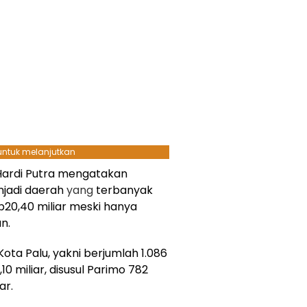
 untuk melanjutkan
 Hardi Putra mengatakan
njadi daerah
yang
terbanyak
20,40 miliar meski hanya
n.
Kota Palu, yakni berjumlah
1.086
,10 miliar
, disusul Parimo 782
ar.