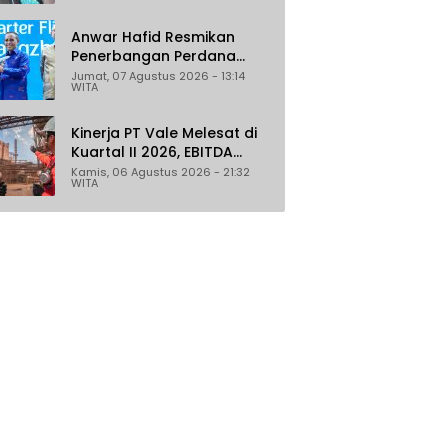
Penghasil
Anwar Hafid Resmikan
Penerbangan Perdana
Palu-Guangzhou, Sejumlah
Jumat, 07 Agustus 2026 - 13:14
WITA
Maskapai Jajaki Rute
Malaysia dan India
Kinerja PT Vale Melesat di
Kuartal II 2026, EBITDA
Tumbuh 45 Persen
Kamis, 06 Agustus 2026 - 21:32
WITA