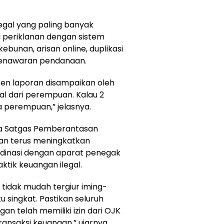
egal yang paling banyak
a periklanan dengan sistem
rkebunan
,
arisan online
,
duplikasi
enawaran pendanaan
.
sen
laporan disampaikan oleh
al dari perempuan. Kalau 2
a perempuan,” jelasnya.
 Satgas Pemberantasan
akan terus meningkatkan
inasi dengan aparat penegak
tik keuangan ilegal.
idak mudah tergiur iming-
 singkat. Pastikan seluruh
an telah memiliki izin dari OJK
ansaksi keuangan,” ujarnya.