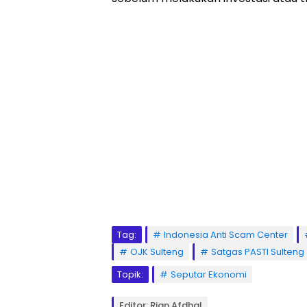
Tag:
Indonesia Anti Scam Center
OJK Sulteng
Satgas PASTI Sulteng
Topik:
Seputar Ekonomi
Editor: Rian Afdhal