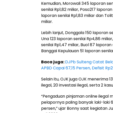
Kemudian, Morowali 345 laporan
sen
senilai Rp1,82 miliar
,
Poso
217 laporan
laporan senilai Rp1,83 miliar dan Toli
miliar.
Lebih lanjut, Donggala 150 laporan sen
Una 123 laporan senilai Rp4,86 milia
senilai Rp1,47 miliar, Buol 87 laporan
Banggai Kepulauan 51 laporan senilai
Baca juga:
DJPb Sulteng Catat Bel
APBD Capai 67,15 Persen, Defisit Rp28
Selain itu, OJK juga OJK menerima
1
ilegal
,
20 investasi ilegal
, serta
2 kasu
“Pengaduan pinjaman online ilegal 
pelapornya paling banyak laki-laki
persen,” ujar Bonny saat kegiatan Jur