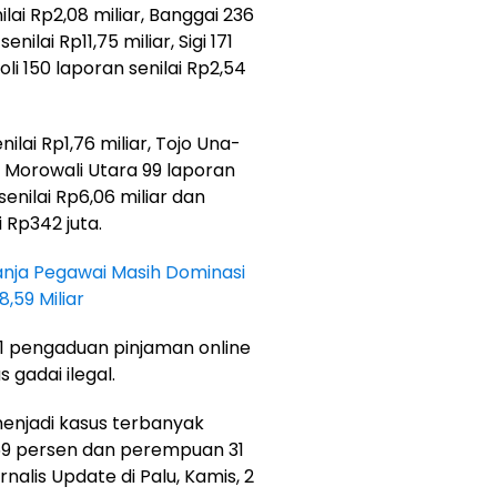
ilai
Rp2,08 miliar, Banggai 236
senilai
Rp11,75 miliar
, Sigi 171
toli 150 laporan senilai Rp2,54
ilai Rp1,76 miliar, Tojo Una-
r, Morowali Utara 99 laporan
 senilai Rp6,06 miliar dan
 Rp342 juta.
anja Pegawai Masih Dominasi
,59 Miliar
31 pengaduan pinjaman online
s gadai ilegal
.
menjadi kasus terbanyak
 69 persen dan perempuan 31
nalis Update di Palu, Kamis, 2