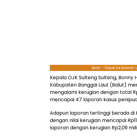
Iklan - Geser ke bawah
Kepala OJK Sulteng Sulteng, Bonny
Kabupaten Banggai Laut (Balut) me
mengalami kerugian dengan total Rp
mencapai 47 laporan kasus penipua
Adapun laporan tertinggi berada di 
dengan nilai kerugian mencapai
Rp11
laporan dengan kerugian
Rp2,09 mili