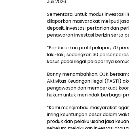
Juli 2026.
Sementara, untuk modus investasi il
dilaporkan masyarakat meliputi
jas
deposit
,
investasi pertanian dan pe
penawaran investasi berizin
serta
p
“Berdasarkan profil pelapor,
70 per
laki-laki, sedangkan
30 persen
beras
kasus gadai ilegal pelapornya semu
Bonny menambahkan, OJK bersama
Aktivitas Keuangan Ilegal (PASTI) 
pengawasan dan memperkuat koord
hukum untuk menindak berbagai prak
“Kami mengimbau masyarakat agar t
iming keuntungan besar dalam waktu
produk dan pelaku usaha jasa keuang
sebelum melakukan investasi atau tr