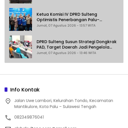
Ketua Komisi IV DPRD Sulteng
Optimistis Penerbangan Palu–
Guangzhou Dongkrak Ekspor dan
Jumat, 07 Agustus 2026 - 13:57 WITA
Pariwisata
DPRD Sulteng Susun Strategi Dongkrak
PAD, Target Daerah Jadi Pengelola
Sekaligus Penghasil
Jumat, 07 Agustus 2026 - 13:46 WITA
Info Kontak
Jalan Uwe Lambori, Kelurahan Tondo, Kecamatan
Mantikulore, Kota Palu – Sulawesi Tengah
082349876041