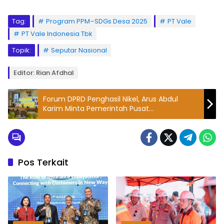
Tag:
Program PPM–SDGs Desa 2025
PT Vale
PT Vale Indonesia Tbk
Topik:
Seputar Nasional
Editor: Rian Afdhal
Forum DPRD Penghasil Nikel, Arus Abdul
Karim Minta Pemerintah Pusat
Pertimbangkan Keadilan DBH: Kami Hanya
Dapat Kerusakan Lingkungan
Pos Terkait