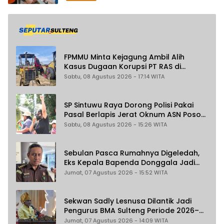
FPMMU Minta Kejagung Ambil Alih
Kasus Dugaan Korupsi PT RAS di
Morowali Utara
Sabtu, 08 Agustus 2026 - 17:14 WITA
SP Sintuwu Raya Dorong Polisi Pakai
Pasal Berlapis Jerat Oknum ASN Poso
Terlibat Dugaan Pelecehan Seksual
Sabtu, 08 Agustus 2026 - 15:26 WITA
Kakak Beradik
Sebulan Pasca Rumahnya Digeledah,
Eks Kepala Bapenda Donggala Jadi
Tersangka Dugaan Korupsi
Jumat, 07 Agustus 2026 - 15:52 WITA
Pemungutan Pajak Pertambangan
Sekwan Sadly Lesnusa Dilantik Jadi
Pengurus BMA Sulteng Periode 2026–
2031
Jumat, 07 Agustus 2026 - 14:09 WITA