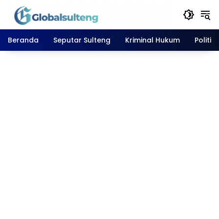
Langsung
ke
konten
Beranda
Seputar Sulteng
Kriminal Hukum
Politik