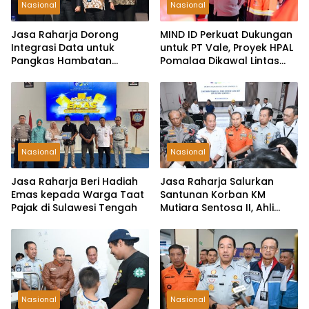
Nasional
Nasional
Jasa Raharja Dorong
MIND ID Perkuat Dukungan
Integrasi Data untuk
untuk PT Vale, Proyek HPAL
Pangkas Hambatan
Pomalaa Dikawal Lintas
Layanan Korban
Lembaga
Kecelakaan
Nasional
Nasional
Jasa Raharja Beri Hadiah
Jasa Raharja Salurkan
Emas kepada Warga Taat
Santunan Korban KM
Pajak di Sulawesi Tengah
Mutiara Sentosa II, Ahli
Waris Terima Rp50 Juta
Nasional
Nasional