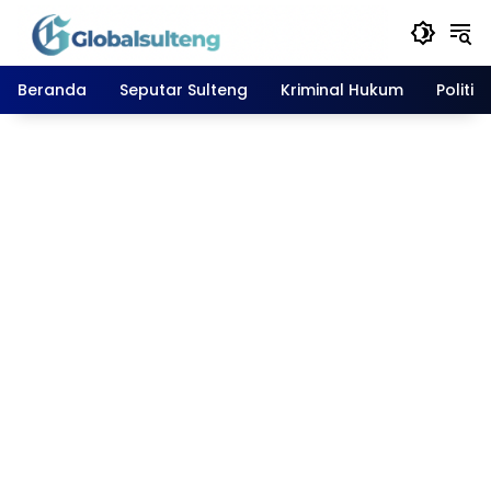
Langsung
ke
konten
Beranda
Seputar Sulteng
Kriminal Hukum
Politik