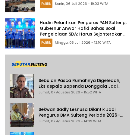
Politik
Senin, 06 Juli 2026 - 19:03 WITA
Hadiri Pelantikan Pengurus PAN Sulteng,
Gubernur Anwar Hafid Bahas Soal
Pengelolaan SDA: Harus Sejahterakan
Masyarakat
Politik
Minggu, 05 Juli 2026 - 12:10 WITA
Sebulan Pasca Rumahnya Digeledah,
Eks Kepala Bapenda Donggala Jadi
Tersangka Dugaan Korupsi
Jumat, 07 Agustus 2026 - 15:52 WITA
Pemungutan Pajak Pertambangan
Sekwan Sadly Lesnusa Dilantik Jadi
Pengurus BMA Sulteng Periode 2026–
2031
Jumat, 07 Agustus 2026 - 14:09 WITA