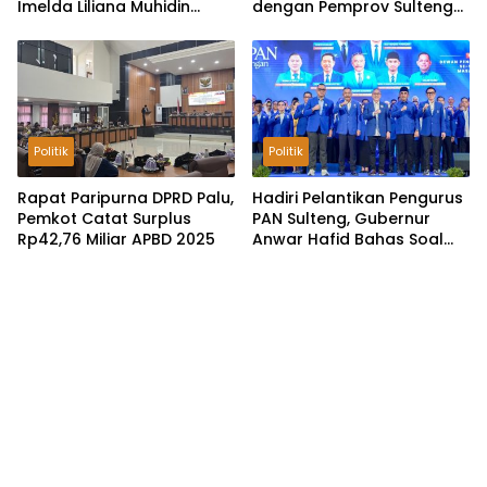
Imelda Liliana Muhidin
dengan Pemprov Sulteng
Pastikan Tata Kelola
untuk Optimalkan
Keuangan Terus Dibenahi
Pemungutan Pajak
Tambang
Politik
Politik
Rapat Paripurna DPRD Palu,
Hadiri Pelantikan Pengurus
Pemkot Catat Surplus
PAN Sulteng, Gubernur
Rp42,76 Miliar APBD 2025
Anwar Hafid Bahas Soal
Pengelolaan SDA: Harus
Sejahterakan Masyarakat