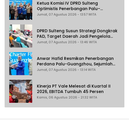
Ketua Komisi IV DPRD Sulteng
Optimistis Penerbangan Palu–
Guangzhou Dongkrak Ekspor dan
Jumat, 07 Agustus 2026 - 13:57 WITA
Pariwisata
DPRD Sulteng Susun Strategi Dongkrak
PAD, Target Daerah Jadi Pengelola
Sekaligus Penghasil
Jumat, 07 Agustus 2026 - 13:46 WITA
Anwar Hafid Resmikan Penerbangan
Perdana Palu-Guangzhou, Sejumlah
Maskapai Jajaki Rute Malaysia dan
Jumat, 07 Agustus 2026 - 13:14 WITA
India
Kinerja PT Vale Melesat di Kuartal II
2026, EBITDA Tumbuh 45 Persen
Kamis, 06 Agustus 2026 - 21:32 WITA