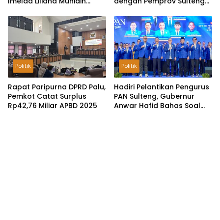
Imelda Liliana Muhidin
dengan Pemprov Sulteng
Pastikan Tata Kelola
untuk Optimalkan
Keuangan Terus Dibenahi
Pemungutan Pajak
Tambang
Politik
Politik
Rapat Paripurna DPRD Palu,
Hadiri Pelantikan Pengurus
Pemkot Catat Surplus
PAN Sulteng, Gubernur
Rp42,76 Miliar APBD 2025
Anwar Hafid Bahas Soal
Pengelolaan SDA: Harus
Sejahterakan Masyarakat