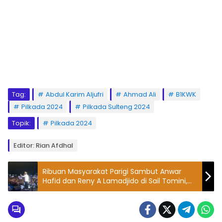
Tag:
Abdul Karim Aljufri
Ahmad Ali
B1KWK
Pilkada 2024
Pilkada Sulteng 2024
Topik:
Pilkada 2024
Editor: Rian Afdhal
Ribuan Masyarakat Parigi Sambut Anwar
Hafid dan Reny A Lamadjido di Sail Tomini,
Hadirkan Band Wali saat Deklarasi Pilkada
2024