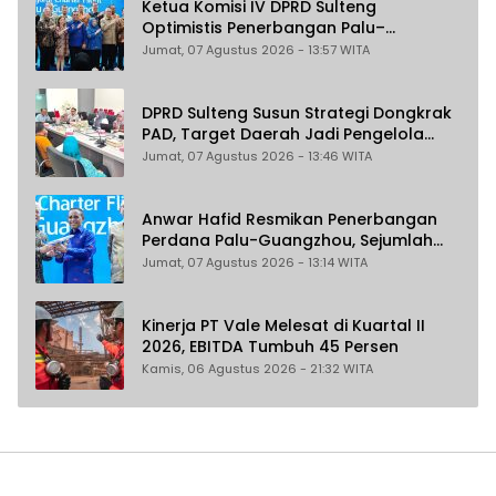
Ketua Komisi IV DPRD Sulteng
Optimistis Penerbangan Palu–
Guangzhou Dongkrak Ekspor dan
Jumat, 07 Agustus 2026 - 13:57 WITA
Pariwisata
DPRD Sulteng Susun Strategi Dongkrak
PAD, Target Daerah Jadi Pengelola
Sekaligus Penghasil
Jumat, 07 Agustus 2026 - 13:46 WITA
Anwar Hafid Resmikan Penerbangan
Perdana Palu-Guangzhou, Sejumlah
Maskapai Jajaki Rute Malaysia dan
Jumat, 07 Agustus 2026 - 13:14 WITA
India
Kinerja PT Vale Melesat di Kuartal II
2026, EBITDA Tumbuh 45 Persen
Kamis, 06 Agustus 2026 - 21:32 WITA