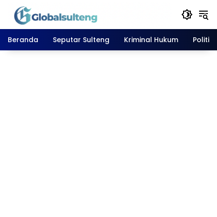
Langsung
ke
konten
Beranda
Seputar Sulteng
Kriminal Hukum
Politik