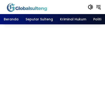
Langsung
ke
konten
Beranda
Seputar Sulteng
Kriminal Hukum
Politik