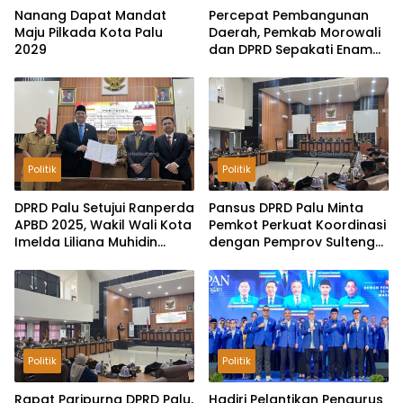
Nanang Dapat Mandat
Percepat Pembangunan
Maju Pilkada Kota Palu
Daerah, Pemkab Morowali
2029
dan DPRD Sepakati Enam
Ranperda Menjadi Perda
Politik
Politik
DPRD Palu Setujui Ranperda
Pansus DPRD Palu Minta
APBD 2025, Wakil Wali Kota
Pemkot Perkuat Koordinasi
Imelda Liliana Muhidin
dengan Pemprov Sulteng
Pastikan Tata Kelola
untuk Optimalkan
Keuangan Terus Dibenahi
Pemungutan Pajak
Tambang
Politik
Politik
Rapat Paripurna DPRD Palu,
Hadiri Pelantikan Pengurus