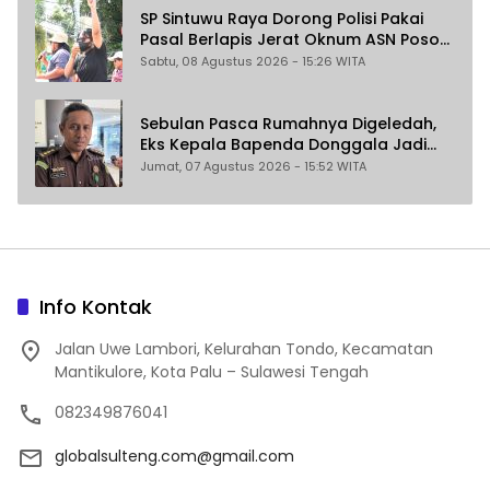
SP Sintuwu Raya Dorong Polisi Pakai
Pasal Berlapis Jerat Oknum ASN Poso
Terlibat Dugaan Pelecehan Seksual
Sabtu, 08 Agustus 2026 - 15:26 WITA
Kakak Beradik
Sebulan Pasca Rumahnya Digeledah,
Eks Kepala Bapenda Donggala Jadi
Tersangka Dugaan Korupsi
Jumat, 07 Agustus 2026 - 15:52 WITA
Pemungutan Pajak Pertambangan
Info Kontak
Jalan Uwe Lambori, Kelurahan Tondo, Kecamatan
Mantikulore, Kota Palu – Sulawesi Tengah
082349876041
globalsulteng.com@gmail.com