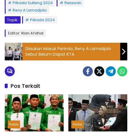
Pilkada Sulteng 2024
Relawan
Reny A Lamadjido
Topik:
Pilkada 2024
Editor: Rian Afdhal
Diisukan Masuk Perindo, Reny A Lamadjido
Sebut Belum Dapat KTA
Pos Terkait
Politik
Politik