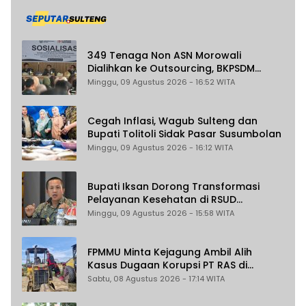
349 Tenaga Non ASN Morowali
Dialihkan ke Outsourcing, BKPSDM
Pastikan Gaji Tak Berubah dan Dapat
Minggu, 09 Agustus 2026 - 16:52 WITA
THR
Cegah Inflasi, Wagub Sulteng dan
Bupati Tolitoli Sidak Pasar Susumbolan
Minggu, 09 Agustus 2026 - 16:12 WITA
Bupati Iksan Dorong Transformasi
Pelayanan Kesehatan di RSUD
Morowali
Minggu, 09 Agustus 2026 - 15:58 WITA
FPMMU Minta Kejagung Ambil Alih
Kasus Dugaan Korupsi PT RAS di
Morowali Utara
Sabtu, 08 Agustus 2026 - 17:14 WITA