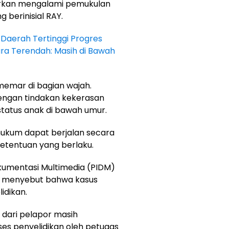
aporkan mengalami pemukulan
 berinisial RAY.
 Daerah Tertinggi Progres
a Terendah: Masih di Bawah
memar di bagian wajah.
ngan tindakan kekerasan
status anak di bawah umur.
hukum dapat berjalan secara
ketentuan yang berlaku.
kumentasi Multimedia (PIDM)
na menyebut bahwa kasus
idikan.
a dari pelapor masih
es penyelidikan oleh petugas