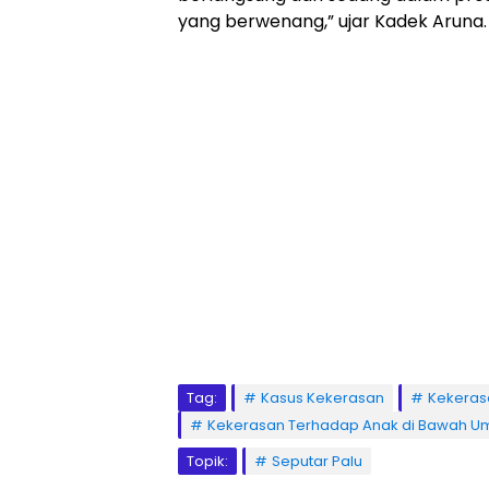
yang berwenang,” ujar Kadek Aruna.
Tag:
Kasus Kekerasan
Kekeras
Kekerasan Terhadap Anak di Bawah U
Topik:
Seputar Palu