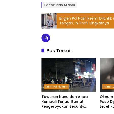
Editor: Rian Afdhal
Brigjen Pol Nasri Resmi Dilanti
Tengah, Ini Profil Singkatnya
Pos Terkait
Kriminal Hukum
Krimin
Tawuran Nunu dan Anoa
Oknum 
Kembali Terjadi Buntut
Poso Di
Pengeroyokan Security,
Lecehka
Rumah Warga Dilempar Bom
Beradik