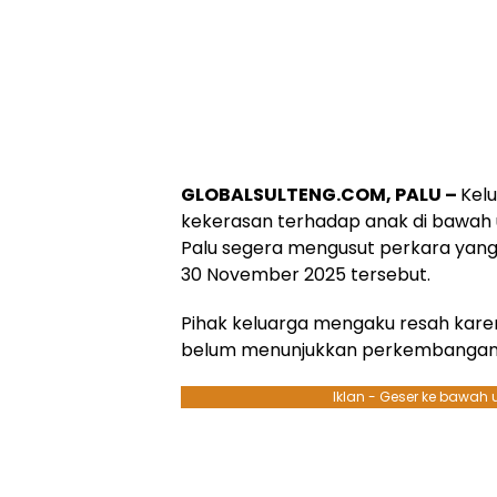
GLOBALSULTENG.COM, PALU –
Kel
kekerasan terhadap anak di bawah
Palu segera mengusut perkara yang 
30 November 2025 tersebut.
Pihak keluarga mengaku resah kar
belum menunjukkan perkembangan y
Iklan - Geser ke bawah