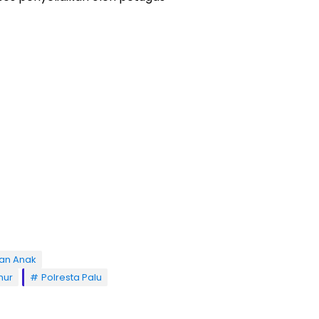
an Anak
mur
Polresta Palu