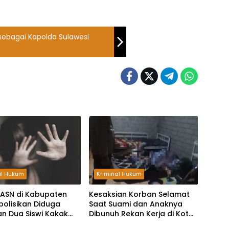
k sebagai Kapolda Sulawesi
al Hukum
Kriminal Hukum
ASN di Kabupaten
Kesaksian Korban Selamat
polisikan Diduga
Saat Suami dan Anaknya
n Dua Siswi Kakak
Dibunuh Rekan Kerja di Kota
Palu, Pelaku Bawa Dua Pisau