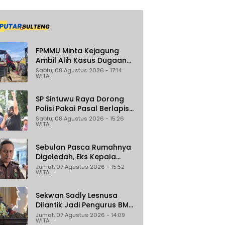
FPMMU Minta Kejagung
Ambil Alih Kasus Dugaan
Korupsi PT RAS di Morowali
Sabtu, 08 Agustus 2026 - 17:14
WITA
Utara
SP Sintuwu Raya Dorong
Polisi Pakai Pasal Berlapis
Jerat Oknum ASN Poso
Sabtu, 08 Agustus 2026 - 15:26
WITA
Terlibat Dugaan
Pelecehan Seksual Kakak
Beradik
Sebulan Pasca Rumahnya
Digeledah, Eks Kepala
Bapenda Donggala Jadi
Jumat, 07 Agustus 2026 - 15:52
WITA
Tersangka Dugaan
Korupsi Pemungutan Pajak
Pertambangan
Sekwan Sadly Lesnusa
Dilantik Jadi Pengurus BMA
Sulteng Periode 2026–2031
Jumat, 07 Agustus 2026 - 14:09
WITA