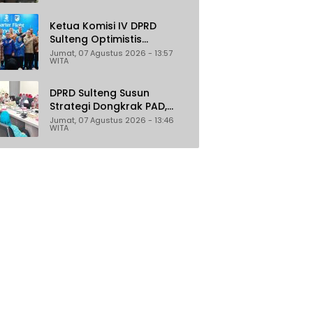
Ketua Komisi IV DPRD
Sulteng Optimistis
Penerbangan Palu–
Jumat, 07 Agustus 2026 - 13:57
WITA
Guangzhou Dongkrak
Ekspor dan Pariwisata
DPRD Sulteng Susun
Strategi Dongkrak PAD,
Target Daerah Jadi
Jumat, 07 Agustus 2026 - 13:46
WITA
Pengelola Sekaligus
Penghasil