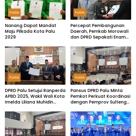
Politik
Politik
Nanang Dapat Mandat
Percepat Pembangunan
Maju Pilkada Kota Palu
Daerah, Pemkab Morowali
2029
dan DPRD Sepakati Enam
Ranperda Menjadi Perda
Politik
Politik
DPRD Palu Setujui Ranperda
Pansus DPRD Palu Minta
APBD 2025, Wakil Wali Kota
Pemkot Perkuat Koordinasi
Imelda Liliana Muhidin
dengan Pemprov Sulteng
Pastikan Tata Kelola
untuk Optimalkan
Keuangan Terus Dibenahi
Pemungutan Pajak
Tambang