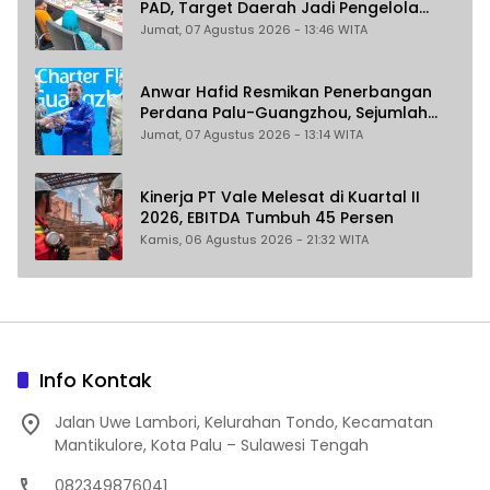
PAD, Target Daerah Jadi Pengelola
Sekaligus Penghasil
Jumat, 07 Agustus 2026 - 13:46 WITA
Anwar Hafid Resmikan Penerbangan
Perdana Palu-Guangzhou, Sejumlah
Maskapai Jajaki Rute Malaysia dan
Jumat, 07 Agustus 2026 - 13:14 WITA
India
Kinerja PT Vale Melesat di Kuartal II
2026, EBITDA Tumbuh 45 Persen
Kamis, 06 Agustus 2026 - 21:32 WITA
Info Kontak
Jalan Uwe Lambori, Kelurahan Tondo, Kecamatan
Mantikulore, Kota Palu – Sulawesi Tengah
082349876041