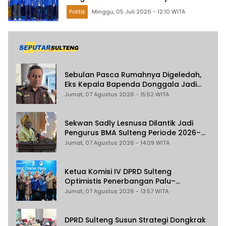
Masyarakat
Politik
Minggu, 05 Juli 2026 - 12:10 WITA
Sebulan Pasca Rumahnya Digeledah,
Eks Kepala Bapenda Donggala Jadi
Tersangka Dugaan Korupsi
Jumat, 07 Agustus 2026 - 15:52 WITA
Pemungutan Pajak Pertambangan
Sekwan Sadly Lesnusa Dilantik Jadi
Pengurus BMA Sulteng Periode 2026–
2031
Jumat, 07 Agustus 2026 - 14:09 WITA
Ketua Komisi IV DPRD Sulteng
Optimistis Penerbangan Palu–
Guangzhou Dongkrak Ekspor dan
Jumat, 07 Agustus 2026 - 13:57 WITA
Pariwisata
DPRD Sulteng Susun Strategi Dongkrak