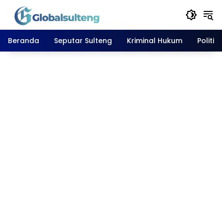
Langsung
ke
konten
Beranda
Seputar Sulteng
Kriminal Hukum
Politik