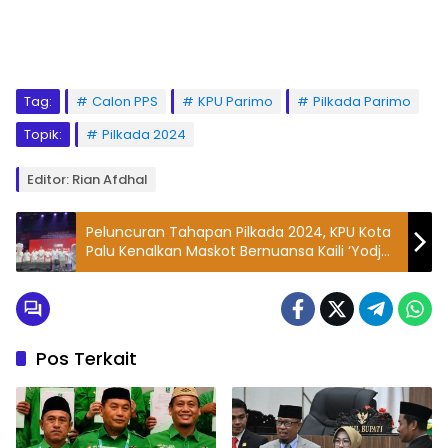
Tag:
Calon PPS
KPU Parimo
Pilkada Parimo
Topik:
Pilkada 2024
Editor: Rian Afdhal
Peluncuran Tahapan Pilkada 2024, KPU Kota
Palu Kenalkan Maskot Bernuansa Kaili ‘Yodjo
dan Dei’
Pos Terkait