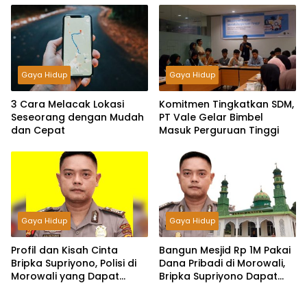
Gaya Hidup
Gaya Hidup
3 Cara Melacak Lokasi
Komitmen Tingkatkan SDM,
Seseorang dengan Mudah
PT Vale Gelar Bimbel
dan Cepat
Masuk Perguruan Tinggi
Gaya Hidup
Gaya Hidup
Profil dan Kisah Cinta
Bangun Mesjid Rp 1M Pakai
Bripka Supriyono, Polisi di
Dana Pribadi di Morowali,
Morowali yang Dapat
Bripka Supriyono Dapat
Penghargaan dari Kapolri
Penghargaan dari Kapolri