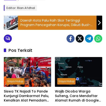
Editor: Rian Afdhal
Daerah Kota Palu Raih Skor Tertinggi
Program Pencegahan Korupsi, Diikuti Buol-
Morowali
Pos Terkait
Gaya Hidup
Gaya Hidup
Siswa TK Najadi To Pande
Wajib Dicoba Warga
Kunjungi Damkarmat Palu,
Sulteng, Cara Mendaftar
Kenalkan Alat Pemadam
Alamat Rumah di Google
Kebakaran
Maps Agar Mudah Dicari