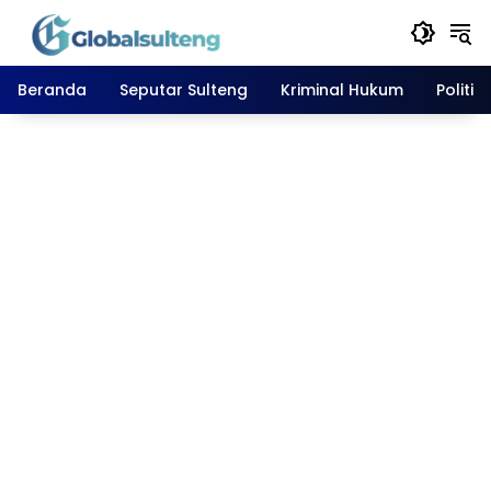
Langsung
ke
konten
Beranda
Seputar Sulteng
Kriminal Hukum
Politik