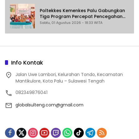
Poltekkes Kemenkes Palu Gabungkan
Tiga Program Percepat Pencegahan
Stunting di Donggala
Sabtu, 01 Agustus 2026 - 18:33 WITA
Info Kontak
Jalan Uwe Lambori, Kelurahan Tondo, Kecamatan
Mantikulore, Kota Palu – Sulawesi Tengah
082349876041
globalsulteng.com@gmail.com