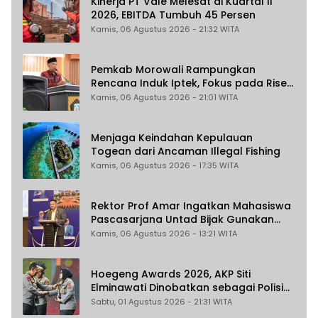
Kinerja PT Vale Melesat di Kuartal II
2026, EBITDA Tumbuh 45 Persen
Kamis, 06 Agustus 2026 - 21:32 WITA
Pemkab Morowali Rampungkan
Rencana Induk Iptek, Fokus pada Riset
dan Inovasi Daerah
Kamis, 06 Agustus 2026 - 21:01 WITA
Menjaga Keindahan Kepulauan
Togean dari Ancaman Illegal Fishing
Kamis, 06 Agustus 2026 - 17:35 WITA
Rektor Prof Amar Ingatkan Mahasiswa
Pascasarjana Untad Bijak Gunakan
Akal Imitasi
Kamis, 06 Agustus 2026 - 13:21 WITA
Hoegeng Awards 2026, AKP Siti
Elminawati Dinobatkan sebagai Polisi
Pelindung Perempuan dan Anak
Sabtu, 01 Agustus 2026 - 21:31 WITA