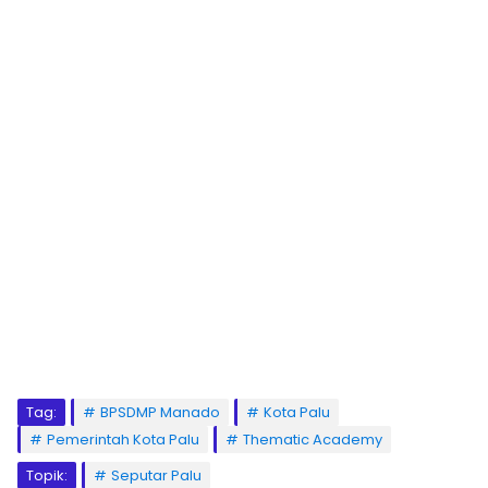
Tag:
BPSDMP Manado
Kota Palu
Pemerintah Kota Palu
Thematic Academy
Topik:
Seputar Palu