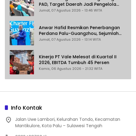
PAD, Target Daerah Jadi Pengelola
Sekaligus Penghasil
Jumat, 07 Agustus 2026 - 13:46 WITA
Anwar Hafid Resmikan Penerbangan
Perdana Palu-Guangzhou, Sejumlah
Maskapai Jajaki Rute Malaysia dan
Jumat, 07 Agustus 2026 - 13:14 WITA
India
Kinerja PT Vale Melesat di Kuartal II
2026, EBITDA Tumbuh 45 Persen
Kamis, 06 Agustus 2026 - 21:32 WITA
Info Kontak
Jalan Uwe Lambori, Kelurahan Tondo, Kecamatan
Mantikulore, Kota Palu – Sulawesi Tengah