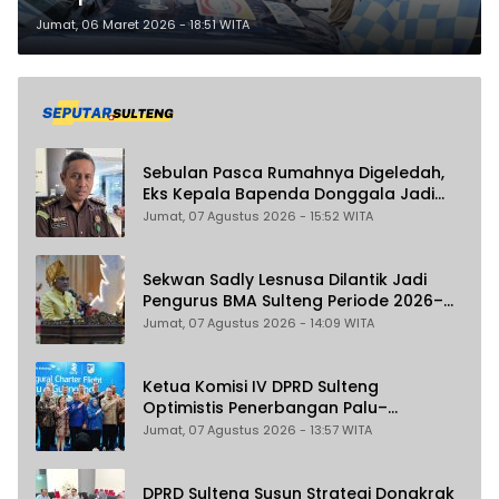
Mudik Lebaran 2026
Jumat, 06 Maret 2026 - 18:51 WITA
Sebulan Pasca Rumahnya Digeledah,
Eks Kepala Bapenda Donggala Jadi
Tersangka Dugaan Korupsi
Jumat, 07 Agustus 2026 - 15:52 WITA
Pemungutan Pajak Pertambangan
Sekwan Sadly Lesnusa Dilantik Jadi
Pengurus BMA Sulteng Periode 2026–
2031
Jumat, 07 Agustus 2026 - 14:09 WITA
Ketua Komisi IV DPRD Sulteng
Optimistis Penerbangan Palu–
Guangzhou Dongkrak Ekspor dan
Jumat, 07 Agustus 2026 - 13:57 WITA
Pariwisata
DPRD Sulteng Susun Strategi Dongkrak