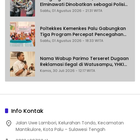
Elminawati Dinobatkan sebagai Polisi
Pelindung Perempuan dan Anak
Sabtu, 01 Agustus 2026 - 21:31 WITA
Poltekkes Kemenkes Palu Gabungkan
Tiga Program Percepat Pencegahan
Stunting di Donggala
Sabtu, 01 Agustus 2026 - 18:33 WITA
Nama Wabup Parimo Terseret Dugaan
Reklamasi Ilegal di Watusampu, YHKI
Desak Polda Sulteng Tingkatkan
Kamis, 30 Juli 2026 - 12:17 WITA
Penanganan Kasus ke Penyidikan
Info Kontak
Jalan Uwe Lambori, Kelurahan Tondo, Kecamatan
Mantikulore, Kota Palu – Sulawesi Tengah