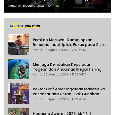
Pelestarian Budaya dan
Sabtu, 01 November 2025 - 10:47 WITA
Penguatan Ekonomi Lokal
Pemkab Morowali Rampungkan
Rencana Induk Iptek, Fokus pada Riset
dan Inovasi Daerah
Kamis, 06 Agustus 2026 - 21:01 WITA
Menjaga Keindahan Kepulauan
Togean dari Ancaman Illegal Fishing
Kamis, 06 Agustus 2026 - 17:35 WITA
Rektor Prof Amar Ingatkan Mahasiswa
Pascasarjana Untad Bijak Gunakan
Akal Imitasi
Kamis, 06 Agustus 2026 - 13:21 WITA
Hoegeng Awards 2026, AKP Siti