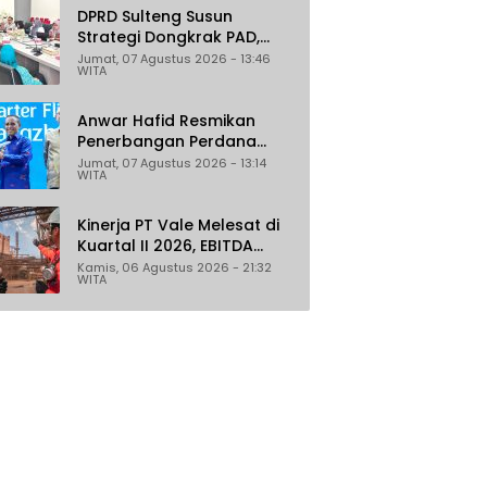
DPRD Sulteng Susun
Strategi Dongkrak PAD,
Target Daerah Jadi
Jumat, 07 Agustus 2026 - 13:46
WITA
Pengelola Sekaligus
Penghasil
Anwar Hafid Resmikan
Penerbangan Perdana
Palu-Guangzhou, Sejumlah
Jumat, 07 Agustus 2026 - 13:14
WITA
Maskapai Jajaki Rute
Malaysia dan India
Kinerja PT Vale Melesat di
Kuartal II 2026, EBITDA
Tumbuh 45 Persen
Kamis, 06 Agustus 2026 - 21:32
WITA