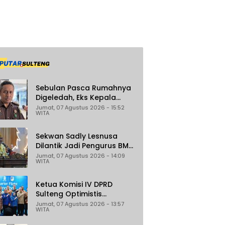
Sebulan Pasca Rumahnya
Digeledah, Eks Kepala
Bapenda Donggala Jadi
Jumat, 07 Agustus 2026 - 15:52
WITA
Tersangka Dugaan
Korupsi Pemungutan Pajak
Pertambangan
Sekwan Sadly Lesnusa
Dilantik Jadi Pengurus BMA
Sulteng Periode 2026–2031
Jumat, 07 Agustus 2026 - 14:09
WITA
Ketua Komisi IV DPRD
Sulteng Optimistis
Penerbangan Palu–
Jumat, 07 Agustus 2026 - 13:57
WITA
Guangzhou Dongkrak
Ekspor dan Pariwisata