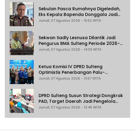
Sebulan Pasca Rumahnya Digeledah,
Eks Kepala Bapenda Donggala Jadi
Tersangka Dugaan Korupsi
Jumat, 07 Agustus 2026 - 15:52 WITA
Pemungutan Pajak Pertambangan
Sekwan Sadly Lesnusa Dilantik Jadi
Pengurus BMA Sulteng Periode 2026–
2031
Jumat, 07 Agustus 2026 - 14:09 WITA
Ketua Komisi IV DPRD Sulteng
Optimistis Penerbangan Palu–
Guangzhou Dongkrak Ekspor dan
Jumat, 07 Agustus 2026 - 13:57 WITA
Pariwisata
DPRD Sulteng Susun Strategi Dongkrak
PAD, Target Daerah Jadi Pengelola
Sekaligus Penghasil
Jumat, 07 Agustus 2026 - 13:46 WITA