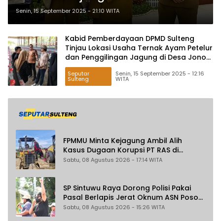
2025
Senin, 15 September 2025 - 21:10 WITA
Kabid Pemberdayaan DPMD Sulteng
Tinjau Lokasi Usaha Ternak Ayam Petelur
dan Penggilingan Jagung di Desa Jono
Oge
Seputar
Senin, 15 September 2025 - 12:16
Sulteng
WITA
FPMMU Minta Kejagung Ambil Alih
Kasus Dugaan Korupsi PT RAS di
Morowali Utara
Sabtu, 08 Agustus 2026 - 17:14 WITA
SP Sintuwu Raya Dorong Polisi Pakai
Pasal Berlapis Jerat Oknum ASN Poso
Terlibat Dugaan Pelecehan Seksual
Sabtu, 08 Agustus 2026 - 15:26 WITA
Kakak Beradik