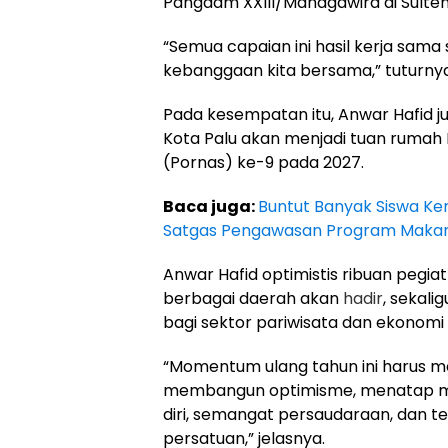
Pangdam XXIII/Mahagawira di Sulten
“Semua capaian ini hasil kerja sama
kebanggaan kita bersama,” tuturnya
Pada kesempatan itu, Anwar Hafi
Kota Palu akan menjadi tuan rumah
(Pornas) ke-9 pada 2027.
Baca juga:
Buntut Banyak Siswa Ke
Satgas Pengawasan Program Makan Be
Anwar Hafid optimistis ribuan pegiat
berbagai daerah akan
hadir
, sekal
bagi sektor pariwisata dan ekonomi
“Momentum ulang tahun ini harus men
membangun optimisme, menatap m
diri, semangat persaudaraan, dan t
persatuan,” jelasnya.