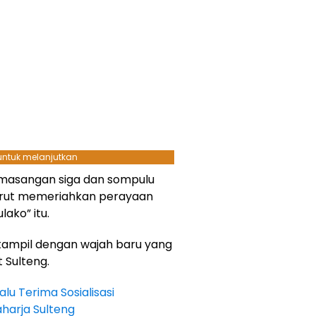
 untuk melanjutkan
 pemasangan
siga
dan
sompulu
 turut memeriahkan perayaan
lako” itu.
i tampil dengan wajah baru yang
Sulteng.
u Terima Sosialisasi
harja Sulteng