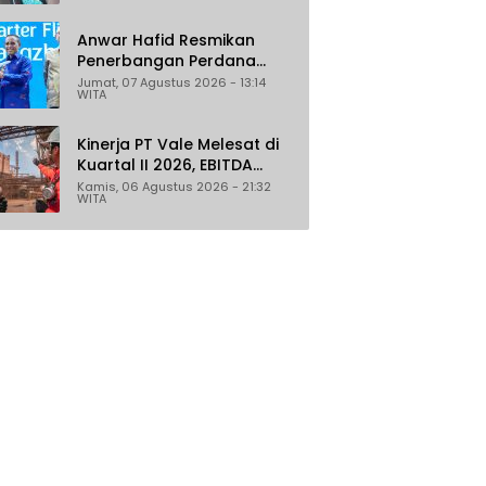
Penghasil
Anwar Hafid Resmikan
Penerbangan Perdana
Palu-Guangzhou, Sejumlah
Jumat, 07 Agustus 2026 - 13:14
WITA
Maskapai Jajaki Rute
Malaysia dan India
Kinerja PT Vale Melesat di
Kuartal II 2026, EBITDA
Tumbuh 45 Persen
Kamis, 06 Agustus 2026 - 21:32
WITA