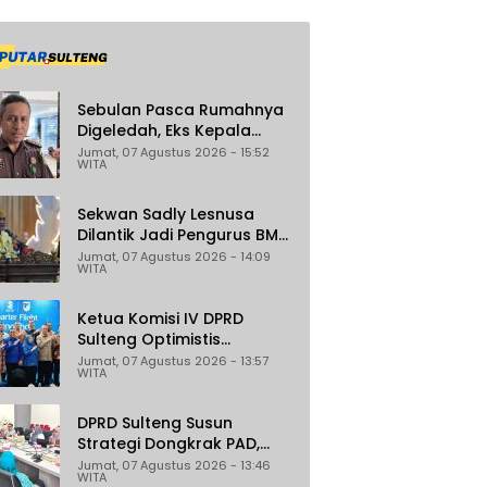
Sebulan Pasca Rumahnya
Digeledah, Eks Kepala
Bapenda Donggala Jadi
Jumat, 07 Agustus 2026 - 15:52
WITA
Tersangka Dugaan
Korupsi Pemungutan Pajak
Pertambangan
Sekwan Sadly Lesnusa
Dilantik Jadi Pengurus BMA
Sulteng Periode 2026–2031
Jumat, 07 Agustus 2026 - 14:09
WITA
Ketua Komisi IV DPRD
Sulteng Optimistis
Penerbangan Palu–
Jumat, 07 Agustus 2026 - 13:57
WITA
Guangzhou Dongkrak
Ekspor dan Pariwisata
DPRD Sulteng Susun
Strategi Dongkrak PAD,
Target Daerah Jadi
Jumat, 07 Agustus 2026 - 13:46
WITA
Pengelola Sekaligus