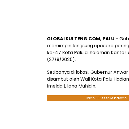
GLOBALSULTENG.COM, PALU –
Gub
memimpin langsung upacara pering
ke-47 Kota Palu di halaman Kantor W
(27/9/2025).
Setibanya di lokasi, Gubernur Anw
disambut oleh Wali Kota Palu Hadian
Imelda Liliana Muhidin.
Iklan - Geser ke bawah