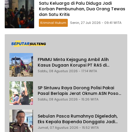
Satu Keluarga di Palu Diduga Jadi
Korban Pembunuhan, Dua Orang Tewas
dan Satu Kritis
Kriminal Hukum
Senin, 27 Juli 2026 - 09:41 WITA
FPMMU Minta Kejagung Ambil Alih
Kasus Dugaan Korupsi PT RAS di
Morowali Utara
Sabtu, 08 Agustus 2026 - 17:14 WITA
SP Sintuwu Raya Dorong Polisi Pakai
Pasal Berlapis Jerat Oknum ASN Poso
Terlibat Dugaan Pelecehan Seksual
Sabtu, 08 Agustus 2026 - 15:26 WITA
Kakak Beradik
Sebulan Pasca Rumahnya Digeledah,
Eks Kepala Bapenda Donggala Jadi
Tersangka Dugaan Korupsi
Jumat, 07 Agustus 2026 - 15:52 WITA