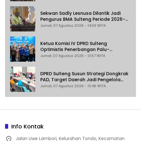
Pemungutan Pajak Pertambangan
Sekwan Sadly Lesnusa Dilantik Jadi
Pengurus BMA Sulteng Periode 2026–
2031
Jumat, 07 Agustus 2026 - 14:09 WITA
Ketua Komisi IV DPRD Sulteng
Optimistis Penerbangan Palu–
Guangzhou Dongkrak Ekspor dan
Jumat, 07 Agustus 2026 - 13:57 WITA
Pariwisata
DPRD Sulteng Susun Strategi Dongkrak
PAD, Target Daerah Jadi Pengelola
Sekaligus Penghasil
Jumat, 07 Agustus 2026 - 13:46 WITA
Info Kontak
Jalan Uwe Lambori, Kelurahan Tondo, Kecamatan