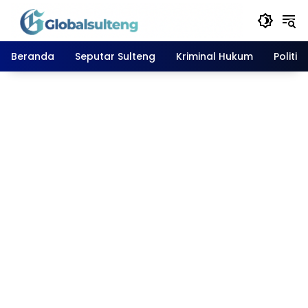
Langsung
ke
konten
Beranda
Seputar Sulteng
Kriminal Hukum
Politik