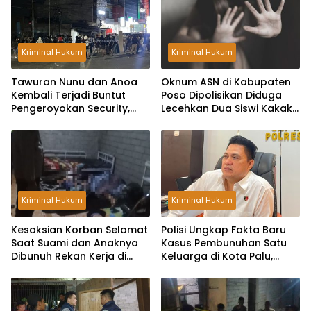
Kriminal Hukum
Kriminal Hukum
Tawuran Nunu dan Anoa
Oknum ASN di Kabupaten
Kembali Terjadi Buntut
Poso Dipolisikan Diduga
Pengeroyokan Security,
Lecehkan Dua Siswi Kakak
Rumah Warga Dilempar
Beradik
Bom Molotov
Kriminal Hukum
Kriminal Hukum
Kesaksian Korban Selamat
Polisi Ungkap Fakta Baru
Saat Suami dan Anaknya
Kasus Pembunuhan Satu
Dibunuh Rekan Kerja di
Keluarga di Kota Palu,
Kota Palu, Pelaku Bawa
Kantongi Identitas Pelaku
Dua Pisau