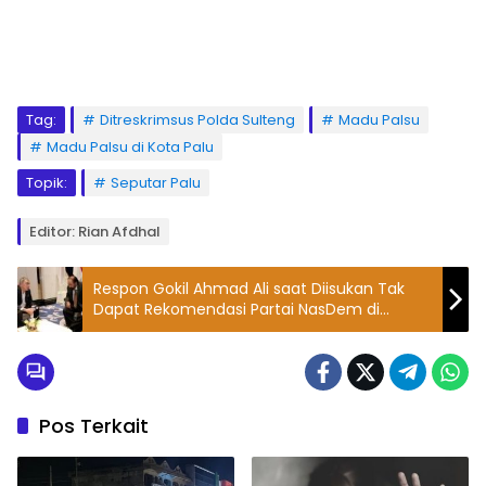
Tag:
Ditreskrimsus Polda Sulteng
Madu Palsu
Madu Palsu di Kota Palu
Topik:
Seputar Palu
Editor: Rian Afdhal
Respon Gokil Ahmad Ali saat Diisukan Tak
Dapat Rekomendasi Partai NasDem di
Pilkada Sulteng 2024
Pos Terkait