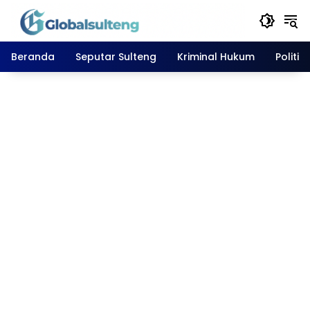
Langsung
ke
konten
Beranda
Seputar Sulteng
Kriminal Hukum
Politik