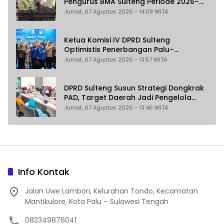
Pengurus BMA Sulteng Periode 2026–
2031
Jumat, 07 Agustus 2026 - 14:09 WITA
Ketua Komisi IV DPRD Sulteng
Optimistis Penerbangan Palu–
Guangzhou Dongkrak Ekspor dan
Jumat, 07 Agustus 2026 - 13:57 WITA
Pariwisata
DPRD Sulteng Susun Strategi Dongkrak
PAD, Target Daerah Jadi Pengelola
Sekaligus Penghasil
Jumat, 07 Agustus 2026 - 13:46 WITA
Info Kontak
Jalan Uwe Lambori, Kelurahan Tondo, Kecamatan
Mantikulore, Kota Palu – Sulawesi Tengah
082349876041