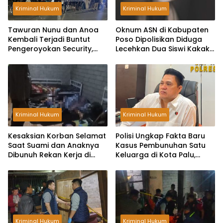
Kriminal Hukum
Kriminal Hukum
Tawuran Nunu dan Anoa
Oknum ASN di Kabupaten
Kembali Terjadi Buntut
Poso Dipolisikan Diduga
Pengeroyokan Security,
Lecehkan Dua Siswi Kakak
Rumah Warga Dilempar
Beradik
Bom Molotov
Kriminal Hukum
Kriminal Hukum
Kesaksian Korban Selamat
Polisi Ungkap Fakta Baru
Saat Suami dan Anaknya
Kasus Pembunuhan Satu
Dibunuh Rekan Kerja di
Keluarga di Kota Palu,
Kota Palu, Pelaku Bawa
Kantongi Identitas Pelaku
Dua Pisau
Kriminal Hukum
Kriminal Hukum