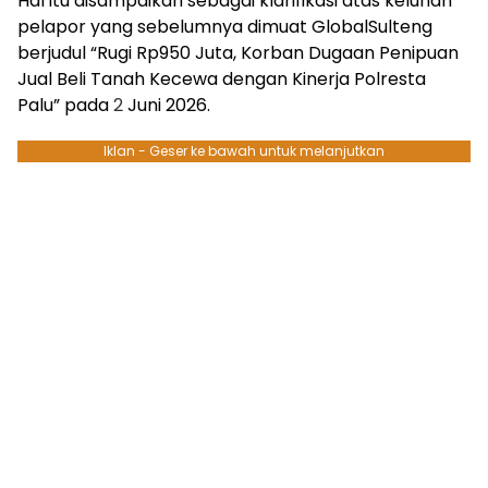
Hal itu disampaikan sebagai klarifikasi atas keluhan
pelapor yang sebelumnya dimuat GlobalSulteng
berjudul
“Rugi Rp950 Juta, Korban Dugaan Penipuan
Jual Beli Tanah Kecewa dengan Kinerja Polresta
Palu”
pada
2
Juni 2026.
Iklan - Geser ke bawah untuk melanjutkan