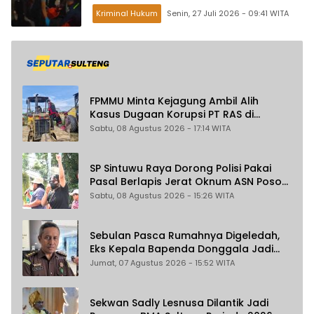
Kriminal Hukum
Senin, 27 Juli 2026 - 09:41 WITA
FPMMU Minta Kejagung Ambil Alih
Kasus Dugaan Korupsi PT RAS di
Morowali Utara
Sabtu, 08 Agustus 2026 - 17:14 WITA
SP Sintuwu Raya Dorong Polisi Pakai
Pasal Berlapis Jerat Oknum ASN Poso
Terlibat Dugaan Pelecehan Seksual
Sabtu, 08 Agustus 2026 - 15:26 WITA
Kakak Beradik
Sebulan Pasca Rumahnya Digeledah,
Eks Kepala Bapenda Donggala Jadi
Tersangka Dugaan Korupsi
Jumat, 07 Agustus 2026 - 15:52 WITA
Pemungutan Pajak Pertambangan
Sekwan Sadly Lesnusa Dilantik Jadi