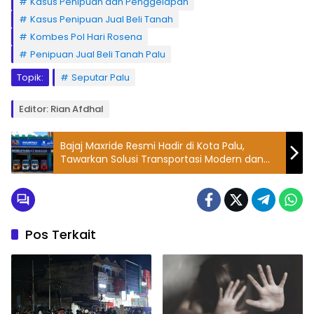
Kasus Penipuan dan Penggelapan
Kasus Penipuan Jual Beli Tanah
Kombes Pol Hari Rosena
Penipuan Jual Beli Tanah Palu
Topik:
Seputar Palu
Editor: Rian Afdhal
Bajaj Maxride Resmi Hadir di Kota Palu,
Tawarkan Solusi Transportasi Modern dan
Peluang Kerja Baru
Pos Terkait