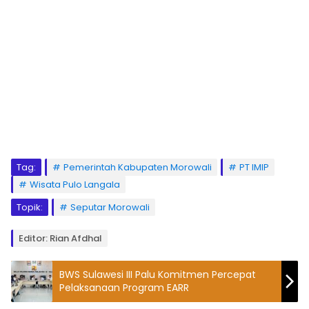
Tag:
Pemerintah Kabupaten Morowali
PT IMIP
Wisata Pulo Langala
Topik:
Seputar Morowali
Editor: Rian Afdhal
BWS Sulawesi III Palu Komitmen Percepat
Pelaksanaan Program EARR