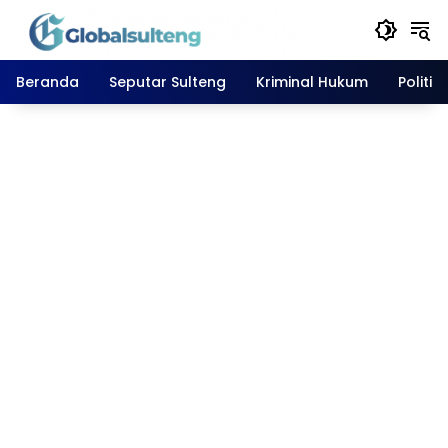
Langsung
ke
konten
Beranda
Seputar Sulteng
Kriminal Hukum
Politik