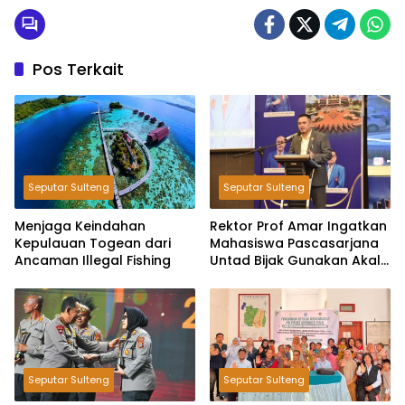
Pos Terkait
Seputar Sulteng
Seputar Sulteng
Menjaga Keindahan
Rektor Prof Amar Ingatkan
Kepulauan Togean dari
Mahasiswa Pascasarjana
Ancaman Illegal Fishing
Untad Bijak Gunakan Akal
Imitasi
Seputar Sulteng
Seputar Sulteng