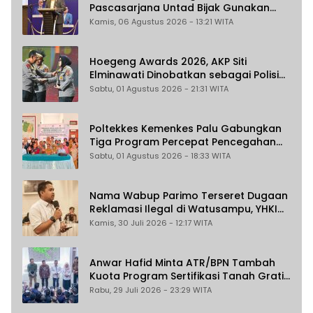
Pascasarjana Untad Bijak Gunakan
Akal Imitasi
Kamis, 06 Agustus 2026 - 13:21 WITA
Hoegeng Awards 2026, AKP Siti
Elminawati Dinobatkan sebagai Polisi
Pelindung Perempuan dan Anak
Sabtu, 01 Agustus 2026 - 21:31 WITA
Poltekkes Kemenkes Palu Gabungkan
Tiga Program Percepat Pencegahan
Stunting di Donggala
Sabtu, 01 Agustus 2026 - 18:33 WITA
Nama Wabup Parimo Terseret Dugaan
Reklamasi Ilegal di Watusampu, YHKI
Desak Polda Sulteng Tingkatkan
Kamis, 30 Juli 2026 - 12:17 WITA
Penanganan Kasus ke Penyidikan
Anwar Hafid Minta ATR/BPN Tambah
Kuota Program Sertifikasi Tanah Gratis
untuk Masyarakat Berpenghasilan
Rabu, 29 Juli 2026 - 23:29 WITA
Rendah