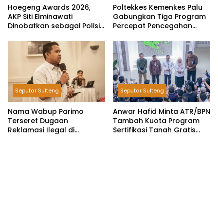
Hoegeng Awards 2026,
Poltekkes Kemenkes Palu
AKP Siti Elminawati
Gabungkan Tiga Program
Dinobatkan sebagai Polisi
Percepat Pencegahan
Pelindung Perempuan dan
Stunting di Donggala
Anak
Seputar Sulteng
Seputar Sulteng
Nama Wabup Parimo
Anwar Hafid Minta ATR/BPN
Terseret Dugaan
Tambah Kuota Program
Reklamasi Ilegal di
Sertifikasi Tanah Gratis
Watusampu, YHKI Desak
untuk Masyarakat
Polda Sulteng Tingkatkan
Berpenghasilan Rendah
Penanganan Kasus ke
Penyidikan