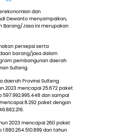
 Perekonomian dan
udi Dewanto menyampaikan,
an Barang/Jasa ini merupakan
makan persepsi serta
aan barang/jasa dalam
rogram pembangunan daerah
nan Sulteng.
 daerah Provinsi Sulteng
hun 2023 mencapai 25.672 paket
Rp 597.992.995.448 dan sampai
h mencapai 8.292 paket dengan
46.882.216.
ahun 2023 mencapai 260 paket
p 1.880.264.510.899 dan tahun