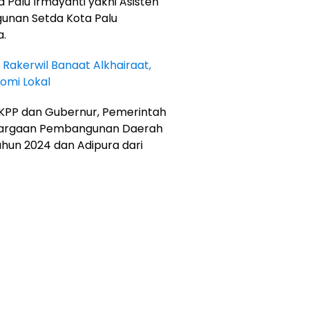
 Palu Irmayanti yakni Asisten
unan Setda Kota Palu
a.
i Rakerwil Banaat Alkhairaat,
omi Lokal
 LKPP dan Gubernur, Pemerintah
hargaan Pembangunan Daerah
ahun 2024 dan Adipura dari