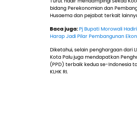
Turut hadir mendampingi Sekda Kota
bidang Perekonomian dan Pembang
Husaema dan pejabat terkait lainny
Baca juga:
Pj Bupati Morowali Hadir
Harap Jadi Pilar Pembangunan Ekon
Diketahui, selain penghargaan dari
Kota Palu juga mendapatkan Peng
(PPD) terbaik kedua se-Indonesia t
KLHK RI.