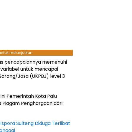
 untuk melanjutkan
tas pencapaiannya memenuhi
 variabel untuk mencapai
arang/Jasa (UKPBJ) level 3
ini Pemerintah Kota Palu
ua Piagam Penghargaan dari
spora Sulteng Diduga Terlibat
anggai