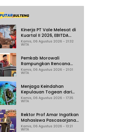
Kinerja PT Vale Melesat di
Kuartal II 2026, EBITDA
Tumbuh 45 Persen
Kamis, 06 Agustus 2026 - 21:32
WITA
Pemkab Morowali
Rampungkan Rencana
Induk Iptek, Fokus pada
Kamis, 06 Agustus 2026 - 21:01
WITA
Riset dan Inovasi Daerah
Menjaga Keindahan
Kepulauan Togean dari
Ancaman Illegal Fishing
Kamis, 06 Agustus 2026 - 17:35
WITA
Rektor Prof Amar Ingatkan
Mahasiswa Pascasarjana
Untad Bijak Gunakan Akal
Kamis, 06 Agustus 2026 - 13:21
WITA
Imitasi