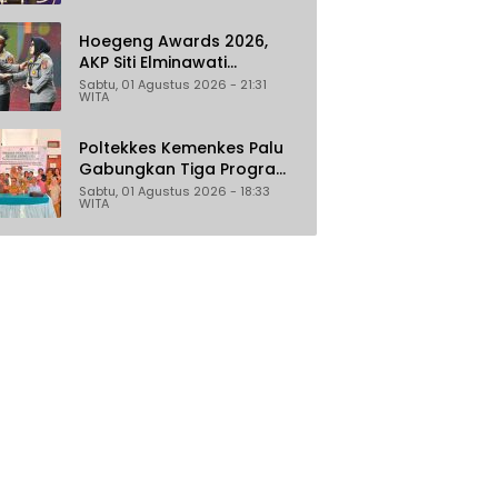
Hoegeng Awards 2026,
AKP Siti Elminawati
Dinobatkan sebagai Polisi
Sabtu, 01 Agustus 2026 - 21:31
WITA
Pelindung Perempuan dan
Anak
Poltekkes Kemenkes Palu
Gabungkan Tiga Program
Percepat Pencegahan
Sabtu, 01 Agustus 2026 - 18:33
WITA
Stunting di Donggala