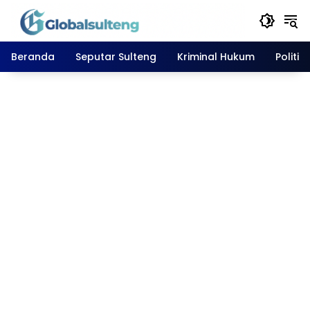
Langsung
ke
konten
Beranda
Seputar Sulteng
Kriminal Hukum
Politik