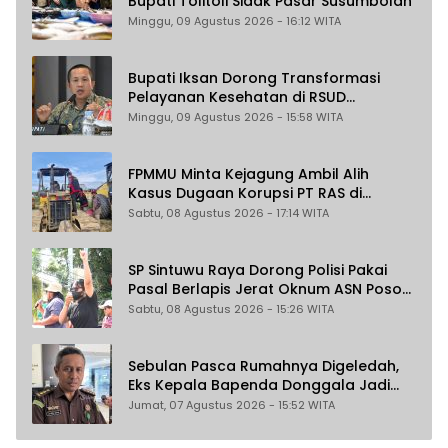
Bupati Tolitoli Sidak Pasar Susumbolan
Minggu, 09 Agustus 2026 - 16:12 WITA
Bupati Iksan Dorong Transformasi
Pelayanan Kesehatan di RSUD
Morowali
Minggu, 09 Agustus 2026 - 15:58 WITA
FPMMU Minta Kejagung Ambil Alih
Kasus Dugaan Korupsi PT RAS di
Morowali Utara
Sabtu, 08 Agustus 2026 - 17:14 WITA
SP Sintuwu Raya Dorong Polisi Pakai
Pasal Berlapis Jerat Oknum ASN Poso
Terlibat Dugaan Pelecehan Seksual
Sabtu, 08 Agustus 2026 - 15:26 WITA
Kakak Beradik
Sebulan Pasca Rumahnya Digeledah,
Eks Kepala Bapenda Donggala Jadi
Tersangka Dugaan Korupsi
Jumat, 07 Agustus 2026 - 15:52 WITA
Pemungutan Pajak Pertambangan