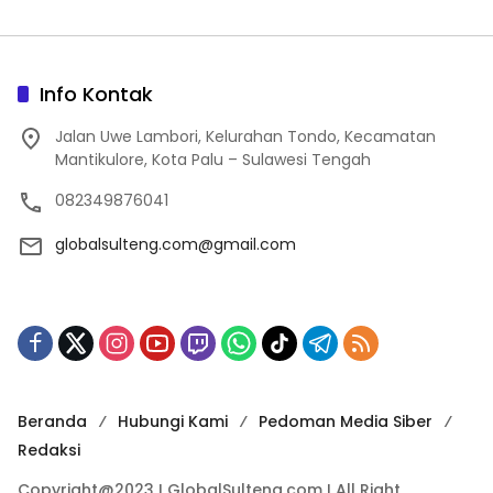
Info Kontak
Jalan Uwe Lambori, Kelurahan Tondo, Kecamatan
Mantikulore, Kota Palu – Sulawesi Tengah
082349876041
globalsulteng.com@gmail.com
Beranda
Hubungi Kami
Pedoman Media Siber
Redaksi
Copyright@2023 I GlobalSulteng.com I All Right