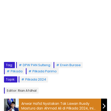
Tag:
DPW PAN Sulteng
Erwin Burase
Pilkada
Pilkada Parimo
Topik:
Pilkada 2024
Editor: Rian Afdhal
Anwar Hafid Nyatakan Tak Lawan Rusdy
Mastura dan Ahmad Ali di Pilkada 2024, Ini