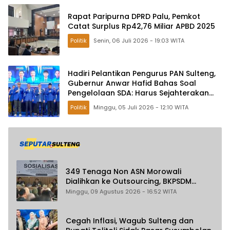
Rapat Paripurna DPRD Palu, Pemkot
Catat Surplus Rp42,76 Miliar APBD 2025
Politik
Senin, 06 Juli 2026 - 19:03 WITA
Hadiri Pelantikan Pengurus PAN Sulteng,
Gubernur Anwar Hafid Bahas Soal
Pengelolaan SDA: Harus Sejahterakan
Masyarakat
Politik
Minggu, 05 Juli 2026 - 12:10 WITA
349 Tenaga Non ASN Morowali
Dialihkan ke Outsourcing, BKPSDM
Pastikan Gaji Tak Berubah dan Dapat
Minggu, 09 Agustus 2026 - 16:52 WITA
THR
Cegah Inflasi, Wagub Sulteng dan