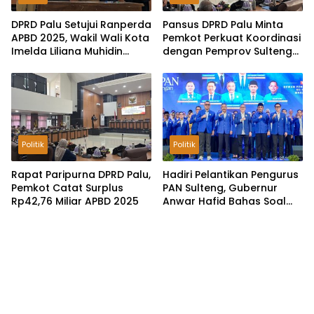
DPRD Palu Setujui Ranperda
Pansus DPRD Palu Minta
APBD 2025, Wakil Wali Kota
Pemkot Perkuat Koordinasi
Imelda Liliana Muhidin
dengan Pemprov Sulteng
Pastikan Tata Kelola
untuk Optimalkan
Keuangan Terus Dibenahi
Pemungutan Pajak
Tambang
Politik
Politik
Rapat Paripurna DPRD Palu,
Hadiri Pelantikan Pengurus
Pemkot Catat Surplus
PAN Sulteng, Gubernur
Rp42,76 Miliar APBD 2025
Anwar Hafid Bahas Soal
Pengelolaan SDA: Harus
Sejahterakan Masyarakat