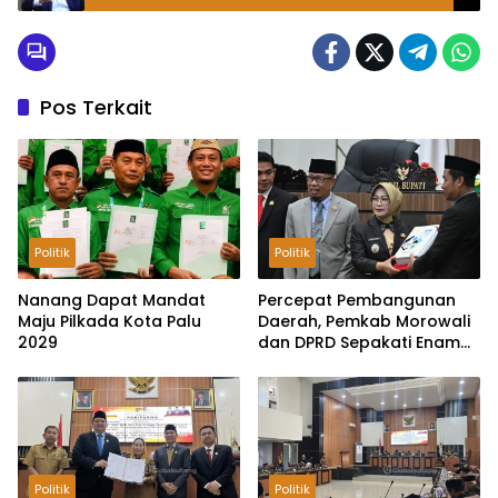
Alasannya
Pos Terkait
Politik
Politik
Nanang Dapat Mandat
Percepat Pembangunan
Maju Pilkada Kota Palu
Daerah, Pemkab Morowali
2029
dan DPRD Sepakati Enam
Ranperda Menjadi Perda
Politik
Politik