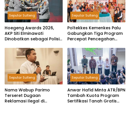
Seputar Sulteng
Seputar Sulteng
Hoegeng Awards 2026,
Poltekkes Kemenkes Palu
AKP Siti Elminawati
Gabungkan Tiga Program
Dinobatkan sebagai Polisi
Percepat Pencegahan
Pelindung Perempuan dan
Stunting di Donggala
Anak
Seputar Sulteng
Seputar Sulteng
Nama Wabup Parimo
Anwar Hafid Minta ATR/BPN
Terseret Dugaan
Tambah Kuota Program
Reklamasi Ilegal di
Sertifikasi Tanah Gratis
Watusampu, YHKI Desak
untuk Masyarakat
Polda Sulteng Tingkatkan
Berpenghasilan Rendah
Penanganan Kasus ke
Penyidikan