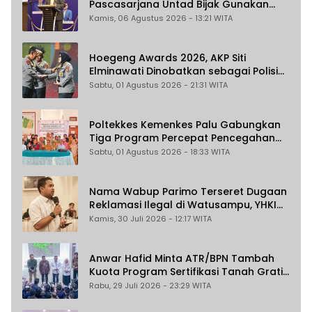
Pascasarjana Untad Bijak Gunakan
Akal Imitasi
Kamis, 06 Agustus 2026 - 13:21 WITA
Hoegeng Awards 2026, AKP Siti
Elminawati Dinobatkan sebagai Polisi
Pelindung Perempuan dan Anak
Sabtu, 01 Agustus 2026 - 21:31 WITA
Poltekkes Kemenkes Palu Gabungkan
Tiga Program Percepat Pencegahan
Stunting di Donggala
Sabtu, 01 Agustus 2026 - 18:33 WITA
Nama Wabup Parimo Terseret Dugaan
Reklamasi Ilegal di Watusampu, YHKI
Desak Polda Sulteng Tingkatkan
Kamis, 30 Juli 2026 - 12:17 WITA
Penanganan Kasus ke Penyidikan
Anwar Hafid Minta ATR/BPN Tambah
Kuota Program Sertifikasi Tanah Gratis
untuk Masyarakat Berpenghasilan
Rabu, 29 Juli 2026 - 23:29 WITA
Rendah