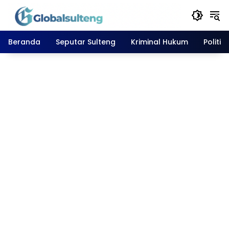
Langsung
ke
konten
Beranda
Seputar Sulteng
Kriminal Hukum
Politik