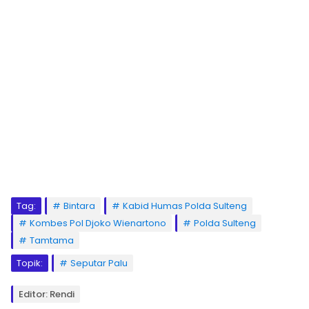
Tag:
Bintara
Kabid Humas Polda Sulteng
Kombes Pol Djoko Wienartono
Polda Sulteng
Tamtama
Topik:
Seputar Palu
Editor: Rendi