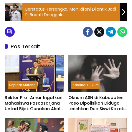
Berstatus Tersangka, Moh Rifani Dilantik Jadi
Pj Bupati Donggala
Pos Terkait
Seputar Sulteng
Kriminal Hukum
Rektor Prof Amar Ingatkan
Oknum ASN di Kabupaten
Mahasiswa Pascasarjana
Poso Dipolisikan Diduga
Untad Bijak Gunakan Akal
Lecehkan Dua Siswi Kakak
Imitasi
Beradik