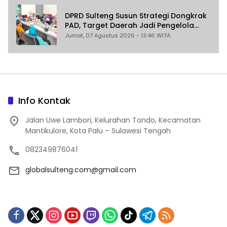
DPRD Sulteng Susun Strategi Dongkrak
PAD, Target Daerah Jadi Pengelola
Sekaligus Penghasil
Jumat, 07 Agustus 2026 - 13:46 WITA
Info Kontak
Jalan Uwe Lambori, Kelurahan Tondo, Kecamatan
Mantikulore, Kota Palu – Sulawesi Tengah
082349876041
globalsulteng.com@gmail.com