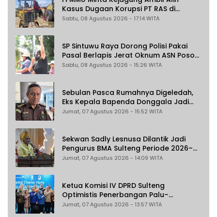
Kasus Dugaan Korupsi PT RAS di
Morowali Utara
Sabtu, 08 Agustus 2026 - 17:14 WITA
SP Sintuwu Raya Dorong Polisi Pakai
Pasal Berlapis Jerat Oknum ASN Poso
Terlibat Dugaan Pelecehan Seksual
Sabtu, 08 Agustus 2026 - 15:26 WITA
Kakak Beradik
Sebulan Pasca Rumahnya Digeledah,
Eks Kepala Bapenda Donggala Jadi
Tersangka Dugaan Korupsi
Jumat, 07 Agustus 2026 - 15:52 WITA
Pemungutan Pajak Pertambangan
Sekwan Sadly Lesnusa Dilantik Jadi
Pengurus BMA Sulteng Periode 2026–
2031
Jumat, 07 Agustus 2026 - 14:09 WITA
Ketua Komisi IV DPRD Sulteng
Optimistis Penerbangan Palu–
Guangzhou Dongkrak Ekspor dan
Jumat, 07 Agustus 2026 - 13:57 WITA
Pariwisata