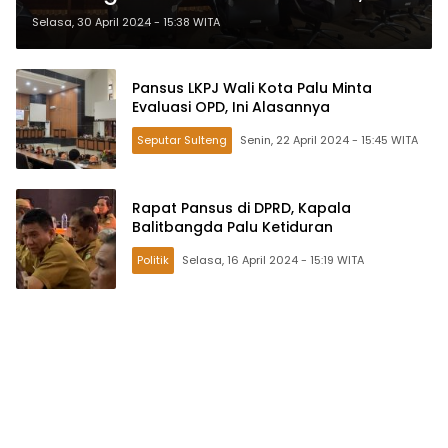
OPD Jadi Sorotan
Selasa, 30 April 2024 - 15:38 WITA
Pansus LKPJ Wali Kota Palu Minta
Evaluasi OPD, Ini Alasannya
Seputar Sulteng
Senin, 22 April 2024 - 15:45 WITA
Rapat Pansus di DPRD, Kapala
Balitbangda Palu Ketiduran
Politik
Selasa, 16 April 2024 - 15:19 WITA