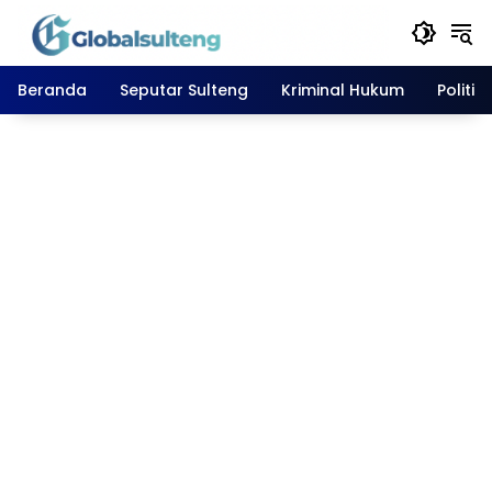
Langsung
ke
konten
Beranda
Seputar Sulteng
Kriminal Hukum
Politik