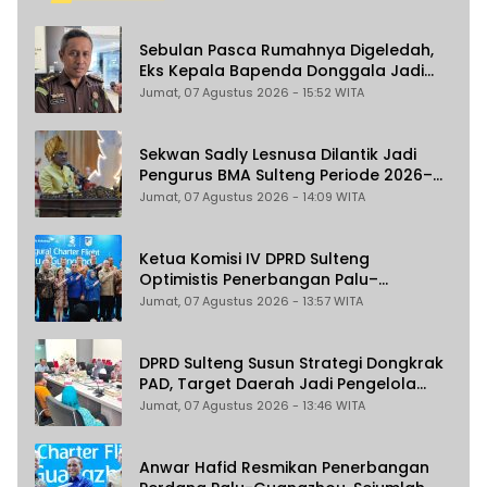
Sebulan Pasca Rumahnya Digeledah,
Eks Kepala Bapenda Donggala Jadi
Tersangka Dugaan Korupsi
Jumat, 07 Agustus 2026 - 15:52 WITA
Pemungutan Pajak Pertambangan
Sekwan Sadly Lesnusa Dilantik Jadi
Pengurus BMA Sulteng Periode 2026–
2031
Jumat, 07 Agustus 2026 - 14:09 WITA
Ketua Komisi IV DPRD Sulteng
Optimistis Penerbangan Palu–
Guangzhou Dongkrak Ekspor dan
Jumat, 07 Agustus 2026 - 13:57 WITA
Pariwisata
DPRD Sulteng Susun Strategi Dongkrak
PAD, Target Daerah Jadi Pengelola
Sekaligus Penghasil
Jumat, 07 Agustus 2026 - 13:46 WITA
Anwar Hafid Resmikan Penerbangan