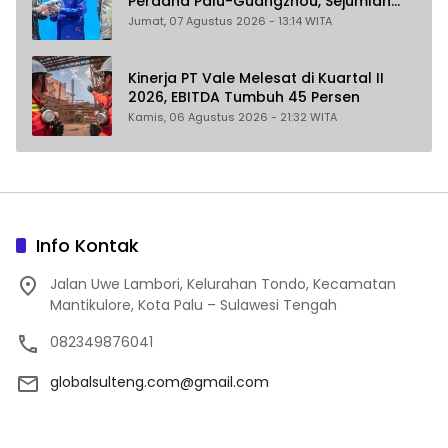
Perdana Palu-Guangzhou, Sejumlah
Maskapai Jajaki Rute Malaysia dan
Jumat, 07 Agustus 2026 - 13:14 WITA
India
Kinerja PT Vale Melesat di Kuartal II
2026, EBITDA Tumbuh 45 Persen
Kamis, 06 Agustus 2026 - 21:32 WITA
Info Kontak
Jalan Uwe Lambori, Kelurahan Tondo, Kecamatan
Mantikulore, Kota Palu – Sulawesi Tengah
082349876041
globalsulteng.com@gmail.com