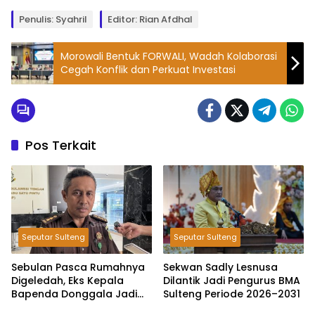
Penulis: Syahril
Editor: Rian Afdhal
Morowali Bentuk FORWALI, Wadah Kolaborasi
Cegah Konflik dan Perkuat Investasi
Pos Terkait
Seputar Sulteng
Seputar Sulteng
Sebulan Pasca Rumahnya
Sekwan Sadly Lesnusa
Digeledah, Eks Kepala
Dilantik Jadi Pengurus BMA
Bapenda Donggala Jadi
Sulteng Periode 2026–2031
Tersangka Dugaan Korupsi