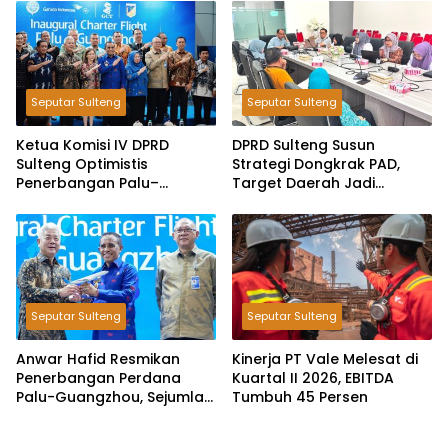
Pemungutan Pajak
Pertambangan
Seputar Sulteng
Seputar Sulteng
Ketua Komisi IV DPRD
DPRD Sulteng Susun
Sulteng Optimistis
Strategi Dongkrak PAD,
Penerbangan Palu–
Target Daerah Jadi
Guangzhou Dongkrak
Pengelola Sekaligus
Ekspor dan Pariwisata
Penghasil
Seputar Sulteng
Seputar Sulteng
Anwar Hafid Resmikan
Kinerja PT Vale Melesat di
Penerbangan Perdana
Kuartal II 2026, EBITDA
Palu-Guangzhou, Sejumlah
Tumbuh 45 Persen
Maskapai Jajaki Rute
Malaysia dan India